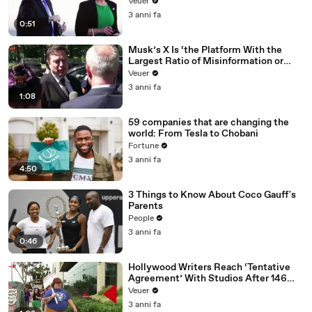
Veuer
3 anni fa
0:51
Musk’s X Is ‘the Platform With the
Largest Ratio of Misinformation or
Disinformation’ Amongst All Social
Veuer
Media Platforms
3 anni fa
1:08
59 companies that are changing the
world: From Tesla to Chobani
Fortune
3 anni fa
4:50
3 Things to Know About Coco Gauff's
Parents
People
3 anni fa
0:46
Hollywood Writers Reach ‘Tentative
Agreement’ With Studios After 146
Day Strike
Veuer
3 anni fa