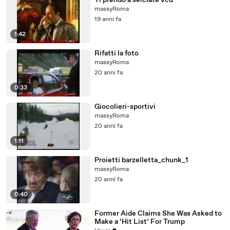
Ti prendo a selciate vcd
massyRoma
19 anni fa
1:42
Rifatti la foto
massyRoma
20 anni fa
0:33
Giocolieri-sportivi
massyRoma
20 anni fa
1:11
Proietti barzelletta_chunk_1
massyRoma
20 anni fa
0:40
Former Aide Claims She Was Asked to
Make a ‘Hit List’ For Trump