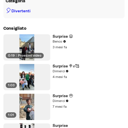
Categoria
🎈
Divertenti
Consigliato
Surprise 😦
Benco
3 mesi fa
0:19
|
Prossimi video
Surprise 🍭✊🥰
Dimerci
4 mesi fa
1:03
Surprise 🥹
Dimerci
7 mesi fa
1:01
Surprise