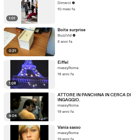
Dimerci
10 mesi fa
1:01
Boite surprise
BuzzVid
8 anni fa
0:21
Eiffel
massyRoma
18 anni fa
1:08
ATTORE IN PANCHINA IN CERCA DI
INGAGGIO.
massyRoma
19 anni fa
4:04
Vania sasso
massyRoma
19 anni fa