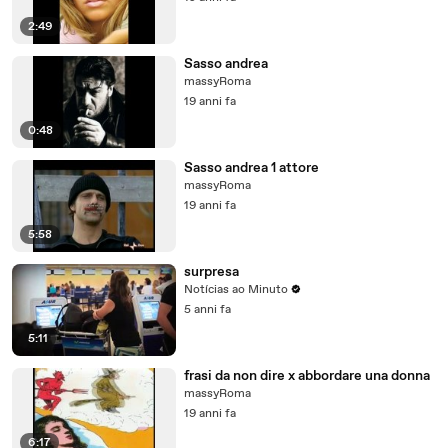
2:49
Sasso andrea
massyRoma
19 anni fa
0:48
Sasso andrea 1 attore
massyRoma
19 anni fa
5:58
surpresa
Notícias ao Minuto
5 anni fa
5:11
frasi da non dire x abbordare una donna
massyRoma
19 anni fa
6:17