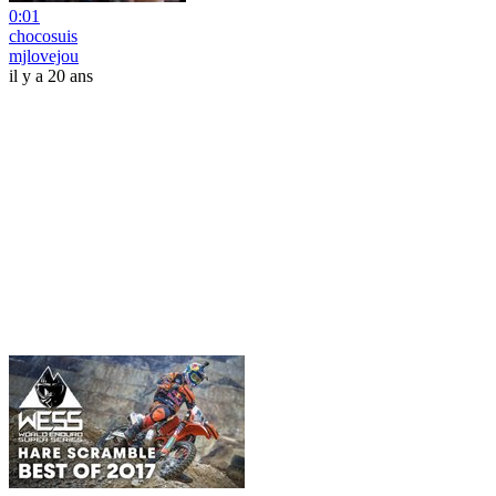
0:01
chocosuis
mjlovejou
il y a 20 ans