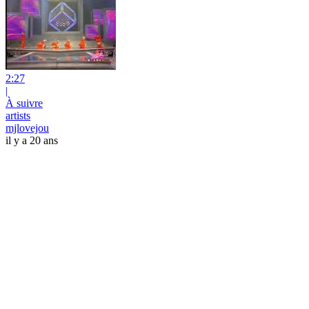
2:27
|
À suivre
artists
mjlovejou
il y a 20 ans