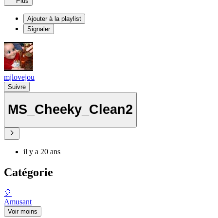
Plus
Ajouter à la playlist
Signaler
mjlovejou
Suivre
MS_Cheeky_Clean2
il y a 20 ans
Catégorie
🎈
Amusant
Voir moins