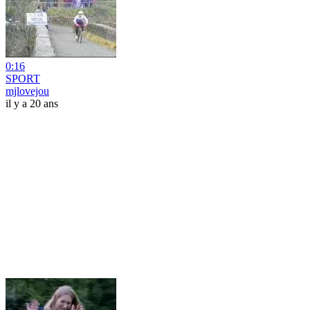
0:16
SPORT
mjlovejou
il y a 20 ans