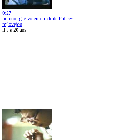
0:27
humour gag video rire drole Police~1
mjlovejou
il y a 20 ans