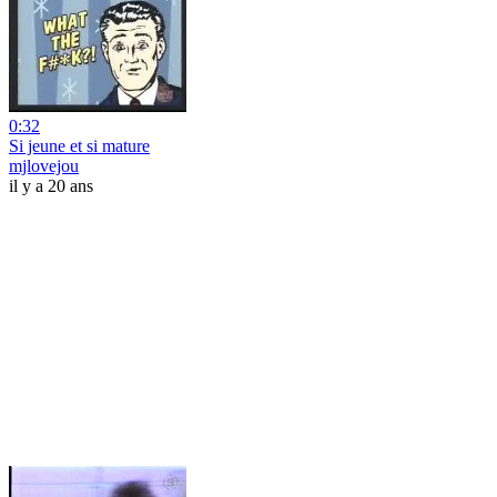
0:32
Si jeune et si mature
mjlovejou
il y a 20 ans