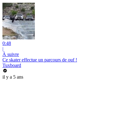
0:48
|
À suivre
Ce skater effectue un parcours de ouf !
Tuxboard
il y a 5 ans