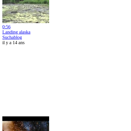
0:56
Landing alaska
Suchablog
il y a 14 ans