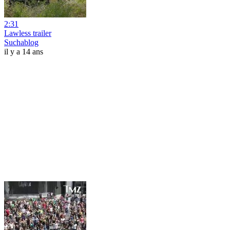
2:31
Lawless trailer
Suchablog
il y a 14 ans