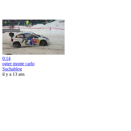
0:14
ogier monte carlo
Suchablog
il y a 13 ans