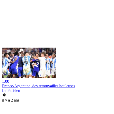
1:00
France-Argentine, des retrouvailles houleuses
Le Parisien
il y a 2 ans