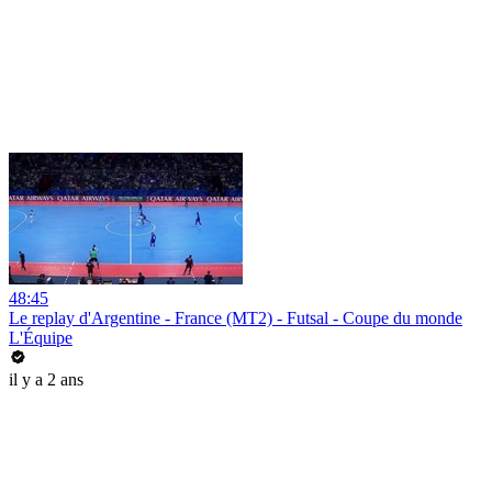
48:45
Le replay d'Argentine - France (MT2) - Futsal - Coupe du monde
L'Équipe
il y a 2 ans