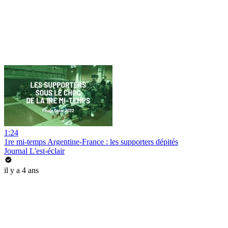
1:24
1re mi-temps Argentine-France : les supporters dépités
Journal L'est-éclair
il y a 4 ans