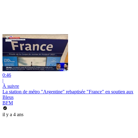
0:46
|
À suivre
La station de métro "Argentine" rebaptisée "France" en soutien aux
Bleus
BFM
il y a 4 ans