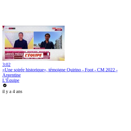
3:02
«Une soirée historique», témoigne Quirino - Foot - CM 2022 -
Argentine
L'Équipe
il y a 4 ans