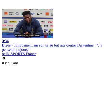
0:34
Bleus - Tchouaméni sur son tir au but raté contre l'Argentine : "J'y
penserai toujours"
beIN SPORTS France
il y a 3 ans