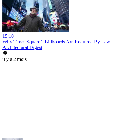
15:10
Why Times Square’s Billboards Are Required By Law
Architectural Digest
il y a 2 mois