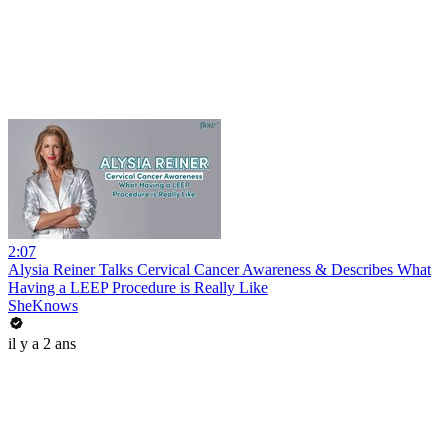
2:07
Alysia Reiner Talks Cervical Cancer Awareness & Describes What
Having a LEEP Procedure is Really Like
SheKnows
il y a 2 ans