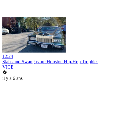
12:24
Slabs and Swangas are Houston Hip-Hop Trophies
VICE
il y a 6 ans