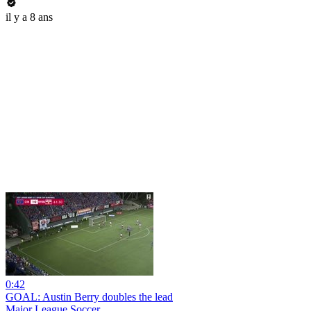
il y a 8 ans
0:42
GOAL: Austin Berry doubles the lead
Major League Soccer