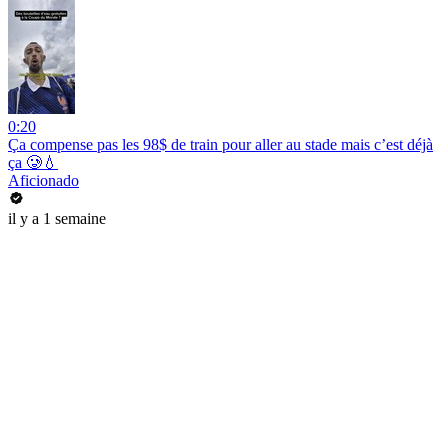
0:20
Ça compense pas les 98$ de train pour aller au stade mais c’est déjà
ça 🥲💧
Aficionado
il y a 1 semaine