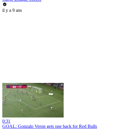
il y a 9 ans
0:31
GOAL: Gonzalo Veron gets one back for Red Bulls