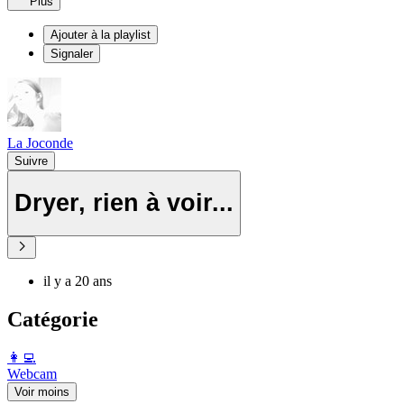
Plus
Ajouter à la playlist
Signaler
La Joconde
Suivre
Dryer, rien à voir...
il y a 20 ans
Catégorie
️👩‍💻️
Webcam
Voir moins