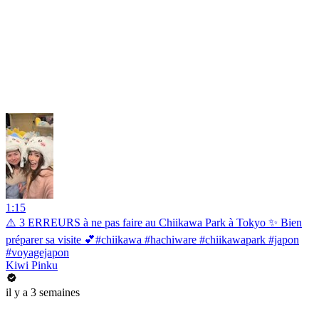
1:15
⚠️ 3 ERREURS à ne pas faire au Chiikawa Park à Tokyo ✨ Bien
préparer sa visite 💕#chiikawa #hachiware #chiikawapark #japon
#voyagejapon
Kiwi Pinku
il y a 3 semaines