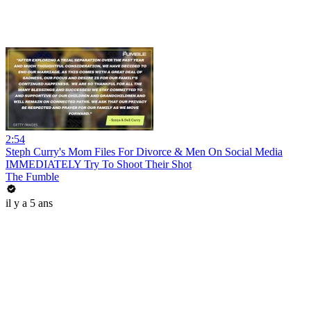
2:54
Steph Curry's Mom Files For Divorce & Men On Social Media
IMMEDIATELY Try To Shoot Their Shot
The Fumble
il y a 5 ans