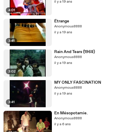
il y a 19 ans
4:01
Étrange
Anonymous8888
il y a 19 ans
3:41
Rain And Tears (1968)
Anonymous8888
il y a 19 ans
3:02
MY ONLY FASCINATION
Anonymous8888
il y a 19 ans
3:41
En Mésopotamie.
Anonymous8888
il y a 6 ans