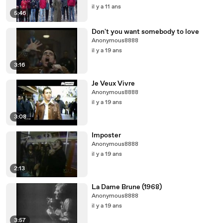
il y a 11 ans
5:46
Don't you want somebody to love
Anonymous8888
il y a 19 ans
3:16
Je Veux Vivre
Anonymous8888
il y a 19 ans
3:08
Imposter
Anonymous8888
il y a 19 ans
2:13
La Dame Brune (1968)
Anonymous8888
il y a 19 ans
3:57