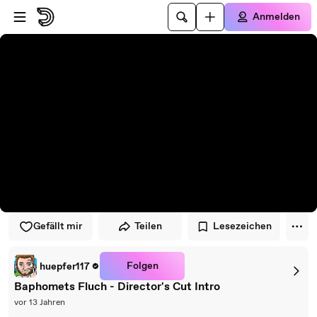
Zum Player springen
Zum Hauptinhalt springen
Anmelden
Gefällt mir
Teilen
Lesezeichen
Folgen
huepfer117
Baphomets Fluch - Director's Cut Intro
vor 13 Jahren