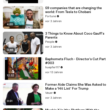
59 companies that are changing the
world: From Tesla to Chobani
Fortune
vor 3 Jahren
4:50
3 Things to Know About Coco Gauff's
Parents
People
vor 3 Jahren
0:46
Baphomets Fluch - Director's Cut Part
#003
huepfer117
vor 13 Jahren
12:32
Former Aide Claims She Was Asked to
Make a ‘Hit List’ For Trump
Veuer
vor 3 Jahren
0:51