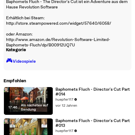
Baphomets Fluch - The Director's Cut ist ein Adventure aus dem
Hause Revolution Software
Erhältlich bei Steam:
http://store.steampowered.com/widget/57640/6058/
oder Amazon:
http://www.amazon.de/Revolution-Software-Limited-
Baphomets-Fluch/dp/B00912UQ7U
Kategorie
🎮️
Videospiele
Empfohlen
Baphomets Fluch - Director's Cut Part
#014
huepfer117
Als nächstes auf
vor 12 Jahren
17:46
|
Sendung
Baphomets Fluch - Director's Cut Part
#013
huepfer117