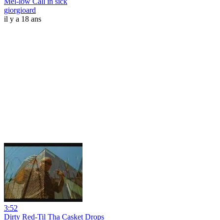
Mel-low Call in sick
giorgioard
il y a 18 ans
3:52
Dirty Red-Til Tha Casket Drops