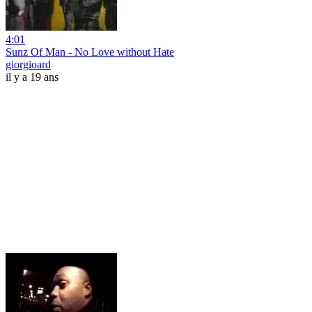
4:01
Sunz Of Man - No Love without Hate
giorgioard
il y a 19 ans