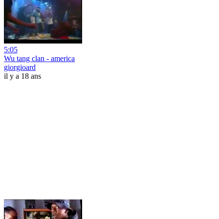
5:05
Wu tang clan - america
giorgioard
il y a 18 ans