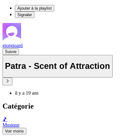
Ajouter à la playlist
Signaler
giorgioard
Suivre
Patra - Scent of Attraction
il y a 19 ans
Catégorie
🎵
Musique
Voir moins