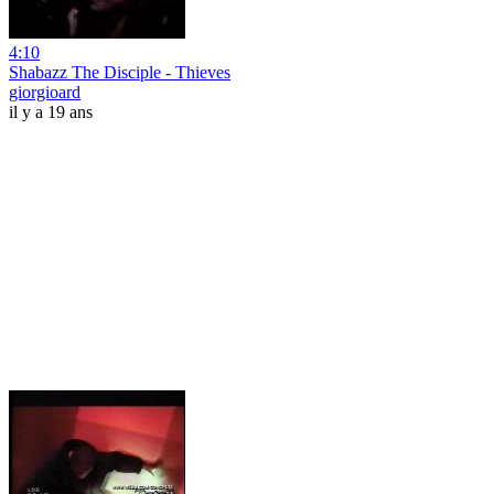
4:10
Shabazz The Disciple - Thieves
giorgioard
il y a 19 ans