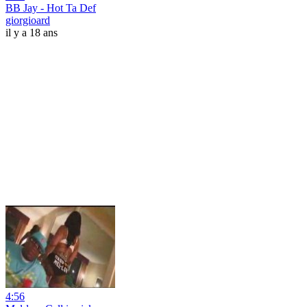
BB Jay - Hot Ta Def
giorgioard
il y a 18 ans
4:56