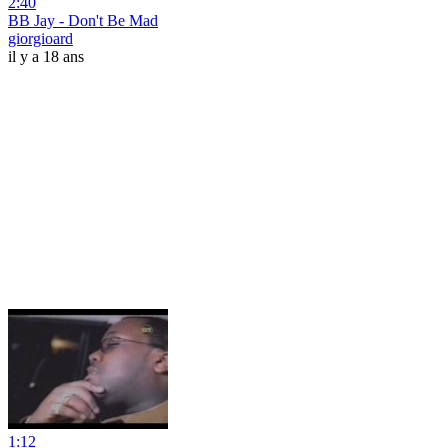
2:40
BB Jay - Don't Be Mad
giorgioard
il y a 18 ans
1:12