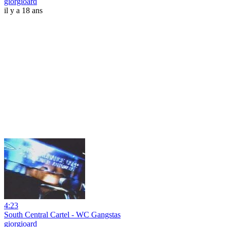
giorgioard
il y a 18 ans
4:23
South Central Cartel - WC Gangstas
giorgioard