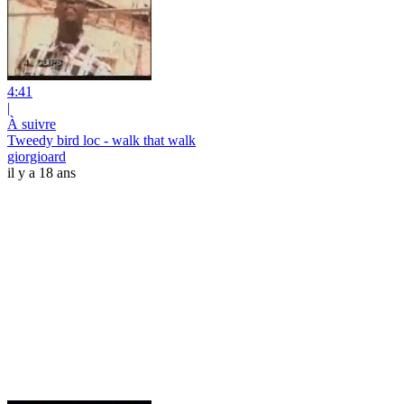
4:41
|
À suivre
Tweedy bird loc - walk that walk
giorgioard
il y a 18 ans