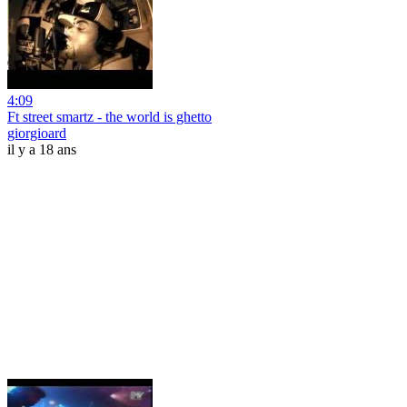
4:09
Ft street smartz - the world is ghetto
giorgioard
il y a 18 ans