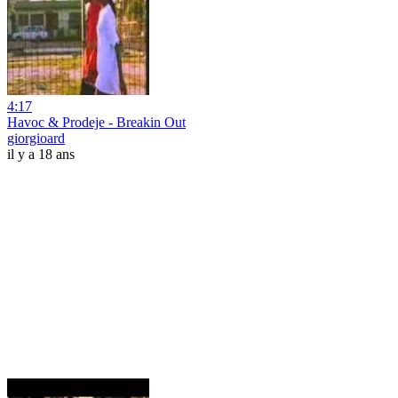
4:17
Havoc & Prodeje - Breakin Out
giorgioard
il y a 18 ans