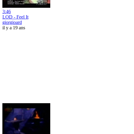
3:46
LOD - Feel It
giorgioard
il y a 19 ans