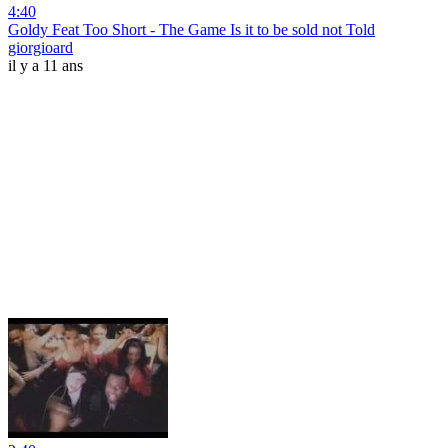
4:40
Goldy Feat Too Short - The Game Is it to be sold not Told
giorgioard
il y a 11 ans