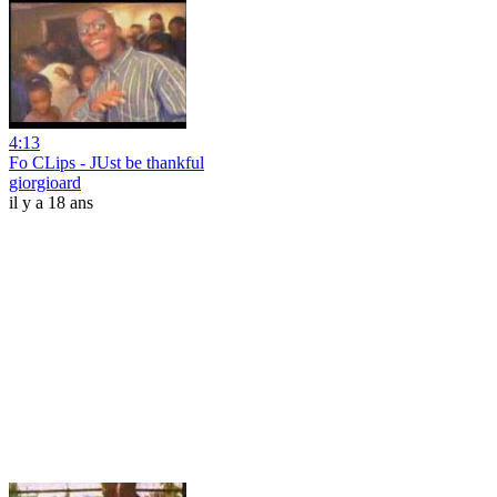
4:13
Fo CLips - JUst be thankful
giorgioard
il y a 18 ans