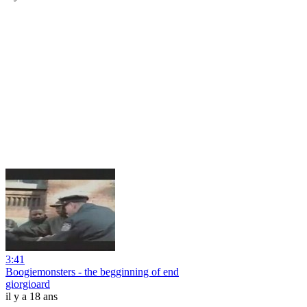
3:41
Boogiemonsters - the begginning of end
giorgioard
il y a 18 ans