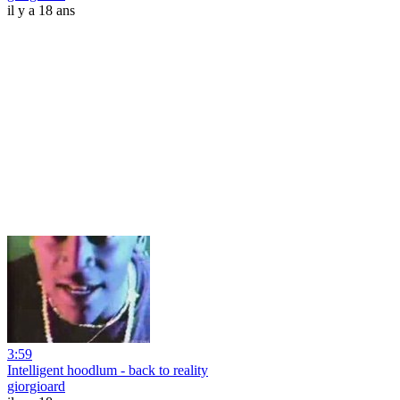
il y a 18 ans
3:59
Intelligent hoodlum - back to reality
giorgioard