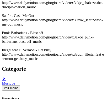
http://www.dailymotion.com/giorgioard/video/x3akjc_shabazz-the-
disciple-marion_music
Saafir - Cash Me Out
http://www.dailymotion.com/giorgioard/video/x39fdw_saafir-cash-
me-out_music
Punk Barbarians - Blast off
http://www.dailymotion.com/giorgioard/video/x3akoe_punk-
barbarians-blast-off_music
Illegal feat E. Sermon - Get busy
http://www.dailymotion.com/giorgioard/video/x33udn_illegal-feat-e-
sermon-get-busy_music
Catégorie
🎵
Musique
Voir moins
Commentaires