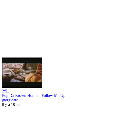
2:51
Pop Da Brown Hornet - Follow Me Up
giorgioard
il y a 18 ans