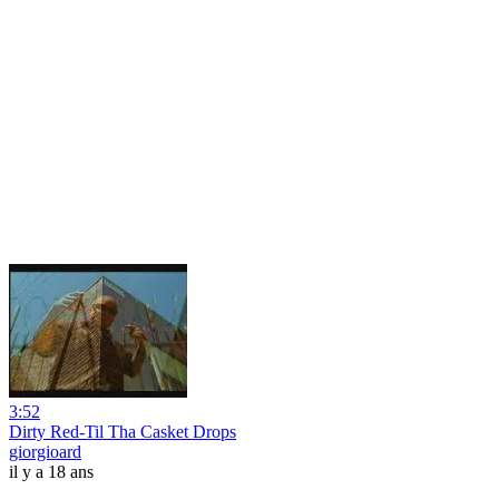
3:52
Dirty Red-Til Tha Casket Drops
giorgioard
il y a 18 ans