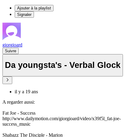
Ajouter à la playlist
Signaler
giorgioard
Suivre
Da youngsta's - Verbal Glock
il y a 19 ans
A regarder aussi:
Fat Joe - Success
http://www.dailymotion.com/giorgioard/video/x39f5l_fat-joe-
success_music
Shabazz The Disciple - Marion