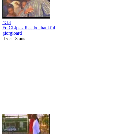
4:13
Fo CLips - JUst be thankful
giorgioard
il y a 18 ans