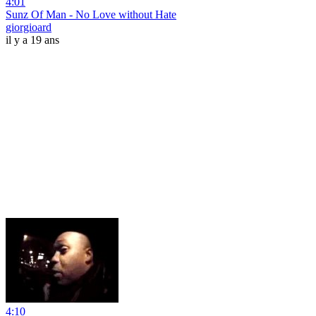
4:01
Sunz Of Man - No Love without Hate
giorgioard
il y a 19 ans
4:10