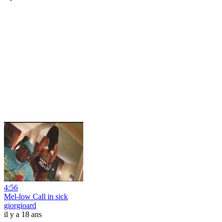
4:56
Mel-low Call in sick
giorgioard
il y a 18 ans