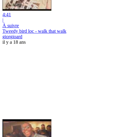
4:41
|
À suivre
Tweedy bird loc - walk that walk
giorgioard
il y a 18 ans