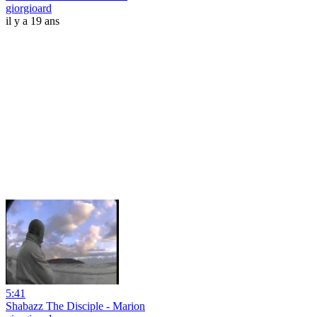
giorgioard
il y a 19 ans
5:41
Shabazz The Disciple - Marion