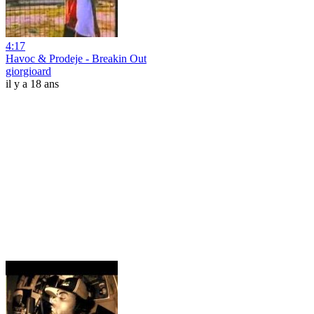
4:17
Havoc & Prodeje - Breakin Out
giorgioard
il y a 18 ans