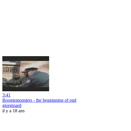
3:41
Boogiemonsters - the begginning of end
giorgioard
il y a 18 ans