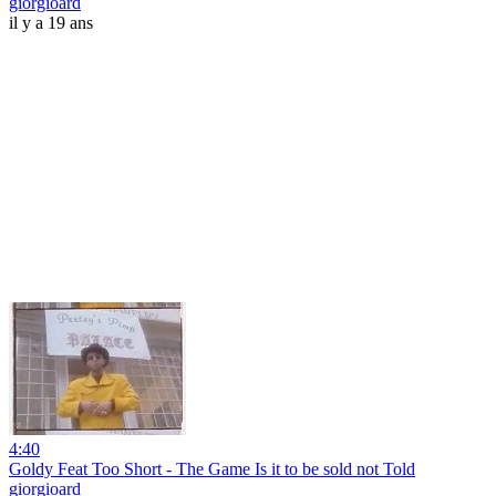
giorgioard
il y a 19 ans
4:40
Goldy Feat Too Short - The Game Is it to be sold not Told
giorgioard