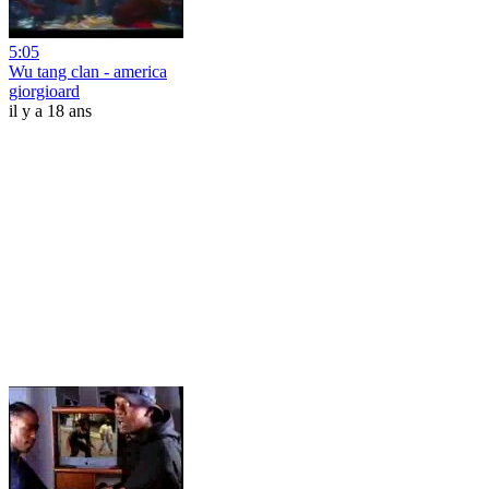
5:05
Wu tang clan - america
giorgioard
il y a 18 ans