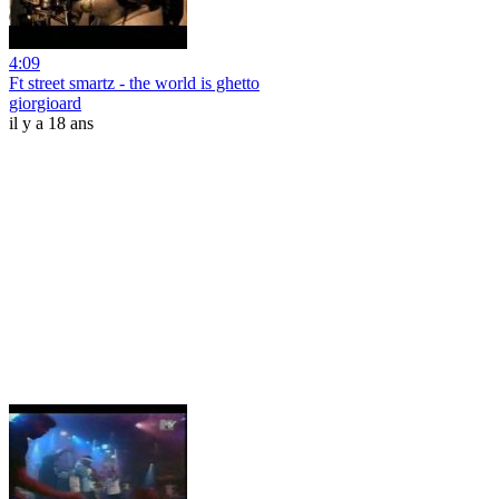
4:09
Ft street smartz - the world is ghetto
giorgioard
il y a 18 ans