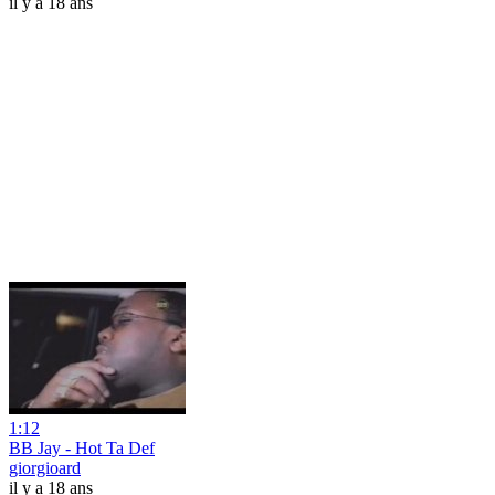
il y a 18 ans
1:12
BB Jay - Hot Ta Def
giorgioard
il y a 18 ans