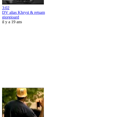
3:02
DV alias Khryst & retsam
giorgioard
il y a 19 ans