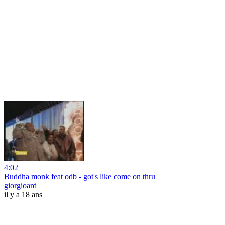
4:02
Buddha monk feat odb - got's like come on thru
giorgioard
il y a 18 ans