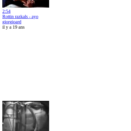
2:54
Rottin razkals - ayo
giorgioard
il y a 19 ans