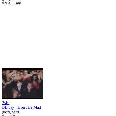
il y a 11 ans
2:40
BB Jay - Don't Be Mad
giorgioard