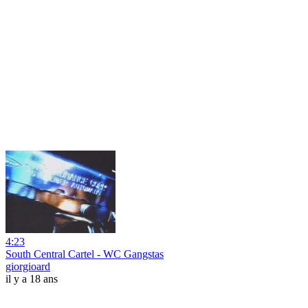
4:23
South Central Cartel - WC Gangstas
giorgioard
il y a 18 ans