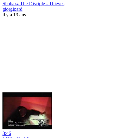
Shabazz The Disciple - Thieves
giorgioard
il y a 19 ans
3:46