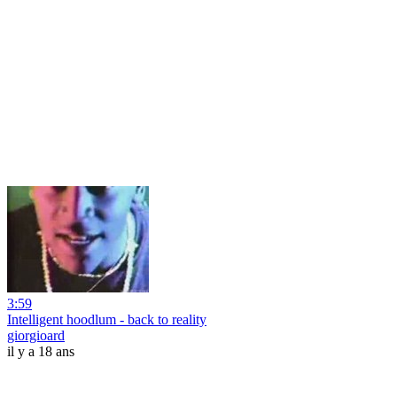
3:59
Intelligent hoodlum - back to reality
giorgioard
il y a 18 ans