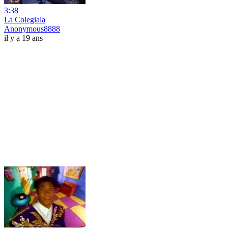
3:38
La Colegiala
Anonymous8888
il y a 19 ans