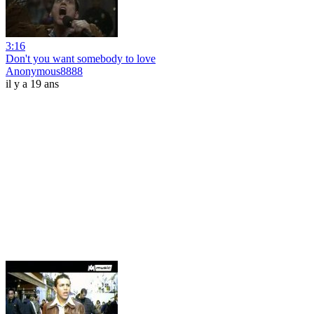
3:16
Don't you want somebody to love
Anonymous8888
il y a 19 ans