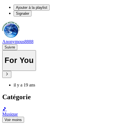
Ajouter à la playlist
Signaler
Anonymous8888
Suivre
For You
il y a 19 ans
Catégorie
🎵
Musique
Voir moins