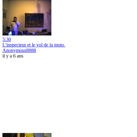
5:30
L'inspecteur et le vol de la moto.
Anonymous8888
il y a 6 ans