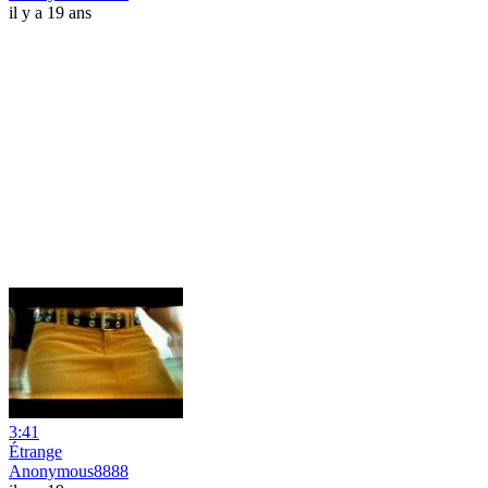
il y a 19 ans
3:41
Étrange
Anonymous8888