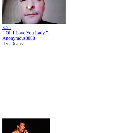
3:55
" Oh I Love You Lady ".
Anonymous8888
il y a 6 ans