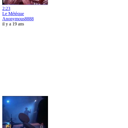
2:23
Le Métèque
Anonymous8888
il y a 19 ans