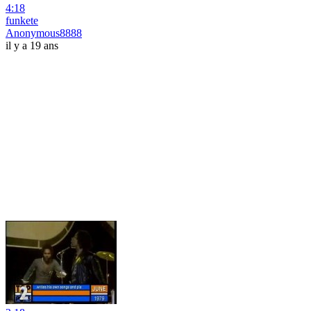
4:18
funkete
Anonymous8888
il y a 19 ans