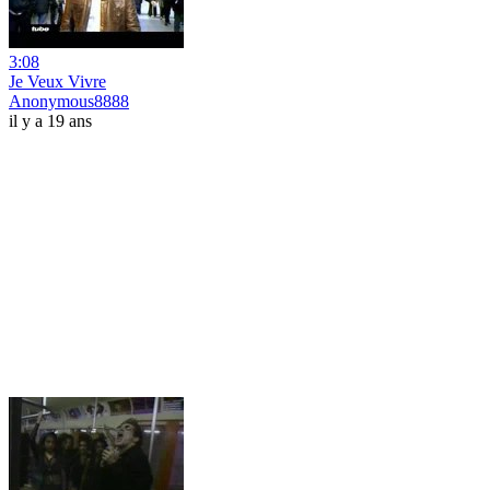
3:08
Je Veux Vivre
Anonymous8888
il y a 19 ans