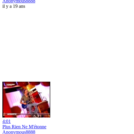
Anonymous8888
il y a 19 ans
4:01
Plus Rien Ne M'étonne
Anonymous8888