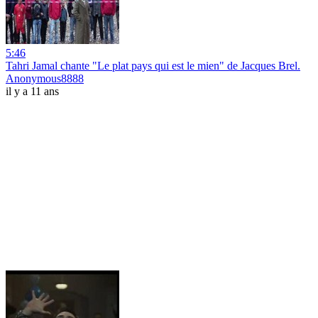
5:46
Tahri Jamal chante "Le plat pays qui est le mien" de Jacques Brel.
Anonymous8888
il y a 11 ans