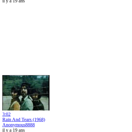
il y a 19 ans
3:02
Rain And Tears (1968)
Anonymous8888
il y a 19 ans