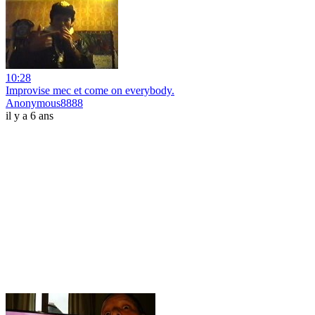
10:28
Improvise mec et come on everybody.
Anonymous8888
il y a 6 ans