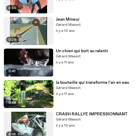
2:50
Jean Mineur
Gérard Massot
il y a 10 ans
0:29
Un chien qui boit au ralenti
Gérard Massot
il y a 11 ans
0:41
la bouteille qui transforme l'air en eau
Gérard Massot
il y a 11 ans
0:58
CRASH RALLYE IMPRESSIONNANT
Gérard Massot
il y a 10 ans
6:16