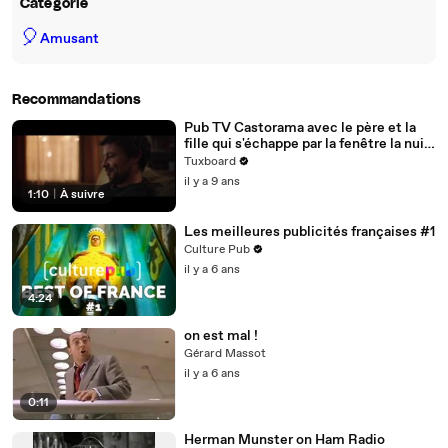
Catégorie
🎈
Amusant
Recommandations
Pub TV Castorama avec le père et la
fille qui s'échappe par la fenêtre la nuit
(2017)
Tuxboard
il y a 9 ans
1:10
|
À suivre
Les meilleures publicités françaises #1
Culture Pub
il y a 6 ans
4:24
on est mal !
Gérard Massot
il y a 6 ans
0:11
Herman Munster on Ham Radio