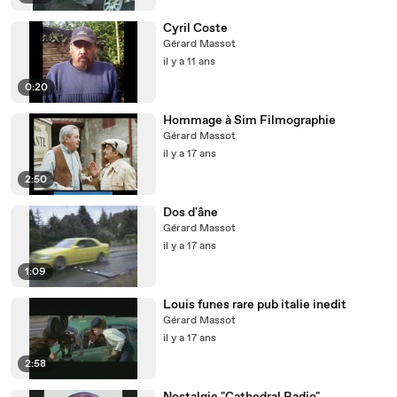
Cyril Coste
Gérard Massot
il y a 11 ans
0:20
Hommage à Sim Filmographie
Gérard Massot
il y a 17 ans
2:50
Dos d'âne
Gérard Massot
il y a 17 ans
1:09
Louis funes rare pub italie inedit
Gérard Massot
il y a 17 ans
2:58