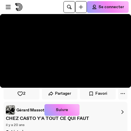
Passer au player
Passer au contenu principal
Se connecter
2
Partager
Favori
Suivre
Gérard Massot
CHEZ CASTO Y'A TOUT CE QUI FAUT
il y a 20 ans