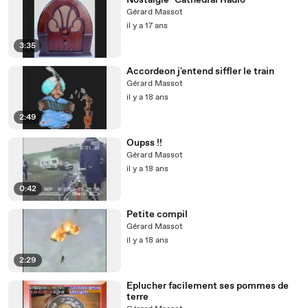
Nostalgie "Cathedral Radio"
Gérard Massot
il y a 17 ans
3:35
Accordeon j'entend siffler le train
Gérard Massot
il y a 18 ans
2:49
Oupss !!
Gérard Massot
il y a 18 ans
0:42
Petite compil
Gérard Massot
il y a 18 ans
2:29
Eplucher facilement ses pommes de
terre