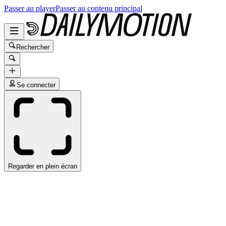
Passer au player
Passer au contenu principal
Rechercher
Se connecter
Regarder en plein écran