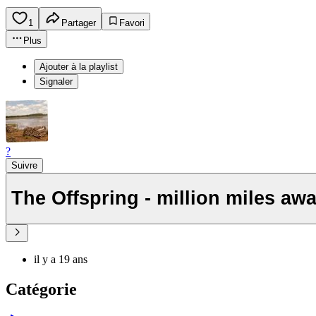
1
Partager
Favori
Plus
Ajouter à la playlist
Signaler
?
Suivre
The Offspring - million miles aw
il y a 19 ans
Catégorie