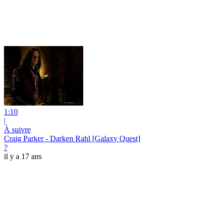
1:10
|
À suivre
Craig Parker - Darken Rahl [Galaxy Quest]
?
il y a 17 ans