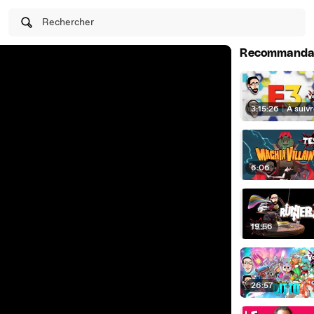
Rechercher
Recommanda
3:15:26
|
À suiv
6:06
19:56
26:57