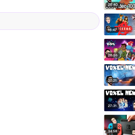
26:40
16:47
26:55
27:21
27:31
34:58