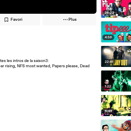
26:22
Favori
Plus
4:59
es les intros de la saison3:
22:41
ear rising, NFS most wanted, Papers please, Dead
1:22
6:49