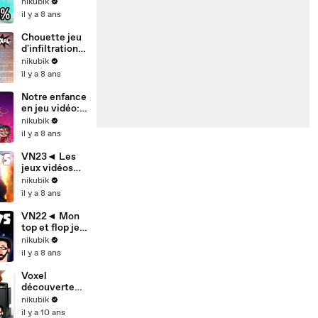
jeu video: bon
nikubik
ou mauvais ?
il y a 8 ans
Chouette jeu
d'infiltration
avec un pote:
nikubik
HACKTAG
il y a 8 ans
Notre enfance
en jeu vidéo:
CROSSING
nikubik
SOULS (la
il y a 8 ans
demo)
VN23◄ Les
jeux vidéos
2018 à ne pas
nikubik
rater
il y a 8 ans
VN22◄ Mon
top et flop jeu
vidéo 2017
nikubik
il y a 8 ans
Voxel
découverte#
Notre avis sur
nikubik
la Nintendo
il y a 10 ans