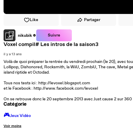
Like
Partager
Suivre
nikubik
Voxel compil# Les intros de la saison3
il y a 13 ans
Voilà de quoi préparer la rentrée du vendredi prochain (le 20), avec tout
Lollipop, Dishonored, Rocksmith, la WiiU, ZombiU, The cave, Metal g
island riptide et Octodad.
Tous nos tests ici : http://levoxel.blogspot.com
et le Facebook : http://www.facebook.com/levoxel
On se retrouve donc le 20 septembre 2013 avec Just cause 2 sur 360
Catégorie
🎮️
Jeux Vidéo
Voir moins