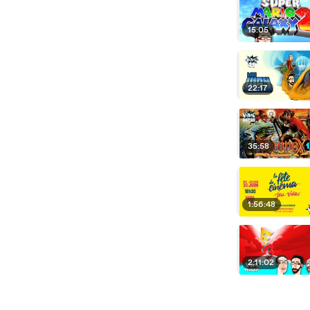
15:05
22:17
35:58
1:56:48
2:11:02