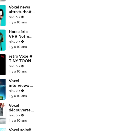
Switch après
y avoir joué
Voxel news
ultra turbo#
23-01-2017
nikubik
il y a 10 ans
Hors série
VR# Notre
test du HTC
nikubik
VIVE et ses
il y a 10 ans
jeux
retro Voxel#
TINY TOON
ADVENTURE
nikubik
S 1/2
il y a 10 ans
Voxel
interview#
STELLAR
nikubik
OVERLOAD:
il y a 10 ans
le boss de
Cubical drift
Voxel
découverte#
La Nintendo
nikubik
SWITCH, pas
il y a 10 ans
convaincu
mais...
Voxel solo#