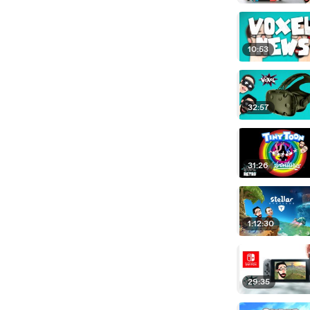
10:53
32:57
31:26
1:12:30
29:35