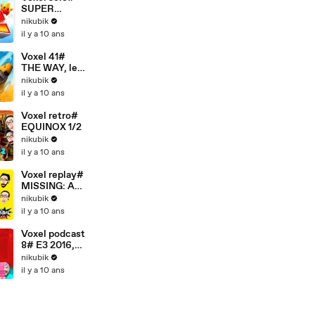
SUPER
MARIO
nikubik
GALAXY 2 -
il y a 10 ans
étoile 242,
mon aventure
Voxel 41#
THE WAY, le
nouveau
nikubik
flashback ?
il y a 10 ans
Voxel retro#
EQUINOX 1/2
nikubik
il y a 10 ans
Voxel replay#
MISSING: AN
INTERACTIV
nikubik
E THRILLER
il y a 10 ans
+quizz cinéma
Voxel podcast
8# E3 2016,
bilan: thèmes
nikubik
et jeux
il y a 10 ans