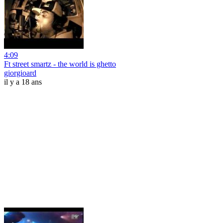
4:09
Ft street smartz - the world is ghetto
giorgioard
il y a 18 ans