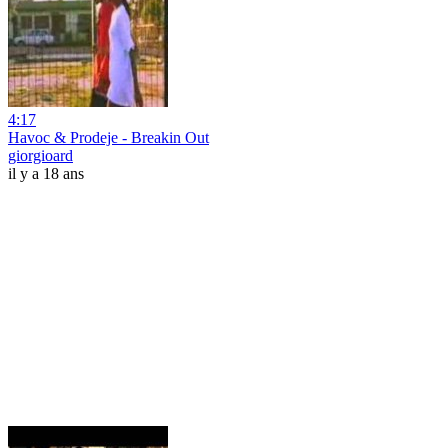
4:17
Havoc & Prodeje - Breakin Out
giorgioard
il y a 18 ans