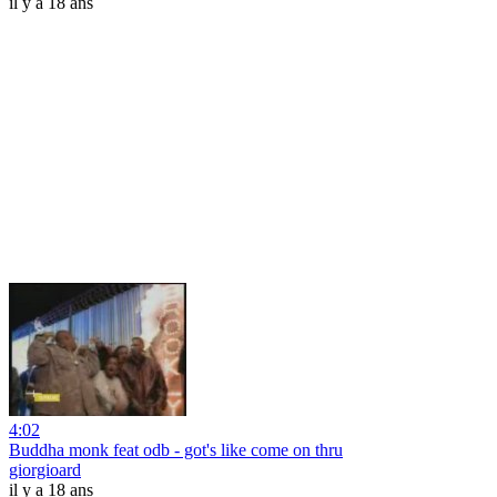
il y a 18 ans
4:02
Buddha monk feat odb - got's like come on thru
giorgioard
il y a 18 ans