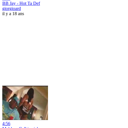
BB Jay - Hot Ta Def
giorgioard
il y a 18 ans
4:56