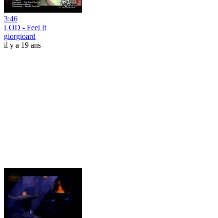
3:46
LOD - Feel It
giorgioard
il y a 19 ans