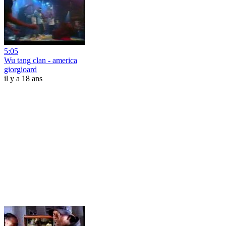
5:05
Wu tang clan - america
giorgioard
il y a 18 ans