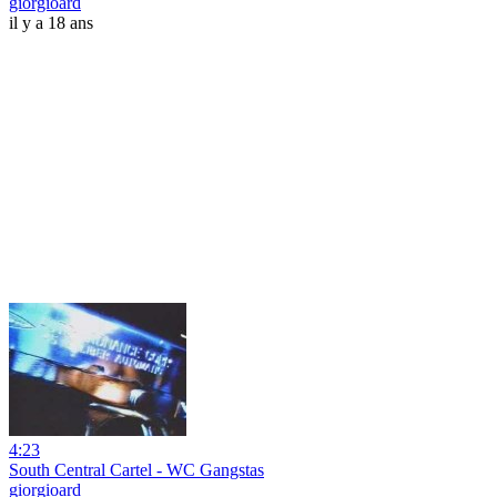
giorgioard
il y a 18 ans
4:23
South Central Cartel - WC Gangstas
giorgioard