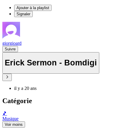
Ajouter à la playlist
Signaler
giorgioard
Suivre
Erick Sermon - Bomdigi
il y a 20 ans
Catégorie
🎵
Musique
Voir moins