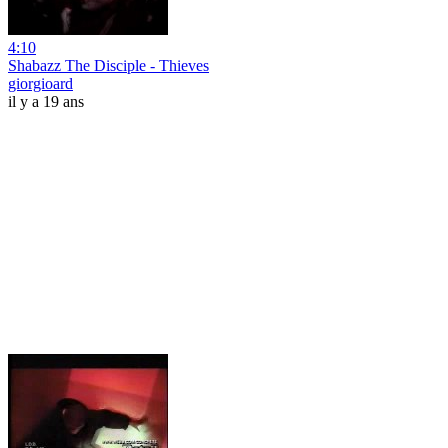
4:10
Shabazz The Disciple - Thieves
giorgioard
il y a 19 ans