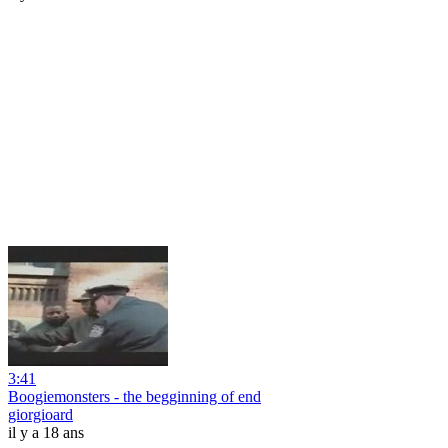
3:41
Boogiemonsters - the begginning of end
giorgioard
il y a 18 ans