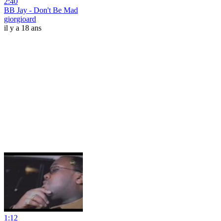
2:40
BB Jay - Don't Be Mad
giorgioard
il y a 18 ans
1:12