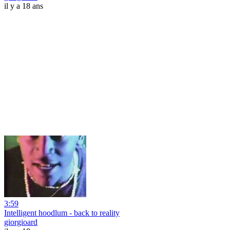
il y a 18 ans
3:59
Intelligent hoodlum - back to reality
giorgioard