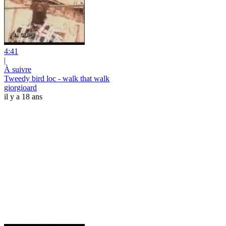
4:41
|
À suivre
Tweedy bird loc - walk that walk
giorgioard
il y a 18 ans