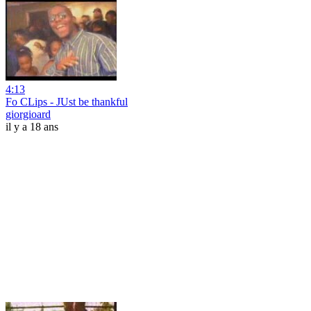
4:13
Fo CLips - JUst be thankful
giorgioard
il y a 18 ans