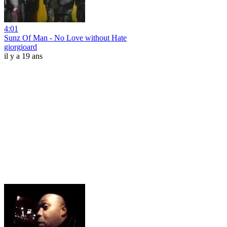
4:01
Sunz Of Man - No Love without Hate
giorgioard
il y a 19 ans