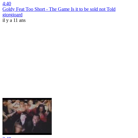
4:40
Goldy Feat Too Short - The Game Is it to be sold not Told
giorgioard
il y a 11 ans