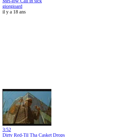
Mel-low Call in sick
giorgioard
il y a 18 ans
3:52
Dirty Red-Til Tha Casket Drops