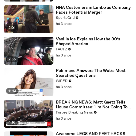
NHA Customers in Limbo as Company
Faces Potential Merger
SportsGrid
há 3 anos
2:01
Vanilla Ice Explains How the 90’s
Shaped America
FACTZ
há 3 anos
2:55
Pokimane Answers The Web's Most
Searched Questions
WIRED
há 3 anos
11:13
BREAKING NEWS: Matt Gaetz Tells
House Committee: 'I'm Not Going To
Vote For A Continuing Resolution'
Forbes Breaking News
há 3 anos
4:16
Awesome LEGS AND FEET HACKS