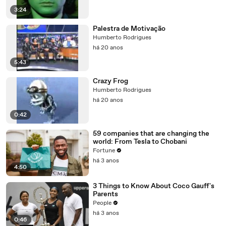
3:24
Palestra de Motivação
Humberto Rodrigues
há 20 anos
5:43
Crazy Frog
Humberto Rodrigues
há 20 anos
0:42
59 companies that are changing the
world: From Tesla to Chobani
Fortune
há 3 anos
4:50
3 Things to Know About Coco Gauff's
Parents
People
há 3 anos
0:46