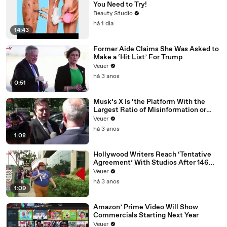
You Need to Try!
Beauty Studio
há 1 dia
14:43
Former Aide Claims She Was Asked to
Make a ‘Hit List’ For Trump
Veuer
há 3 anos
0:51
Musk’s X Is ‘the Platform With the
Largest Ratio of Misinformation or
Disinformation’ Amongst All Social
Veuer
Media Platforms
há 3 anos
1:08
Hollywood Writers Reach ‘Tentative
Agreement’ With Studios After 146
Day Strike
Veuer
há 3 anos
1:09
Amazon’ Prime Video Will Show
Commercials Starting Next Year
Veuer