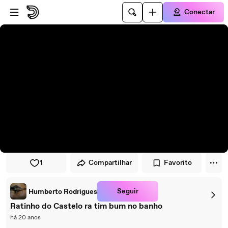
Pular para o player
Ir para o conteúdo principal
Conectar
1
Compartilhar
Favorito
Seguir
Humberto Rodrigues
Ratinho do Castelo ra tim bum no banho
há 20 anos