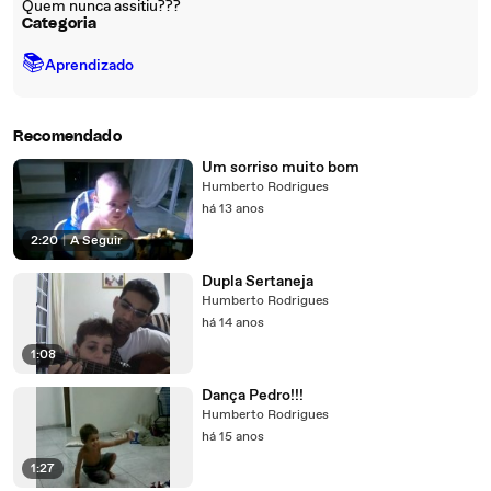
Quem nunca assitiu???
Categoria
📚
Aprendizado
Recomendado
Um sorriso muito bom
Humberto Rodrigues
há 13 anos
2:20
|
A Seguir
Dupla Sertaneja
Humberto Rodrigues
há 14 anos
1:08
Dança Pedro!!!
Humberto Rodrigues
há 15 anos
1:27