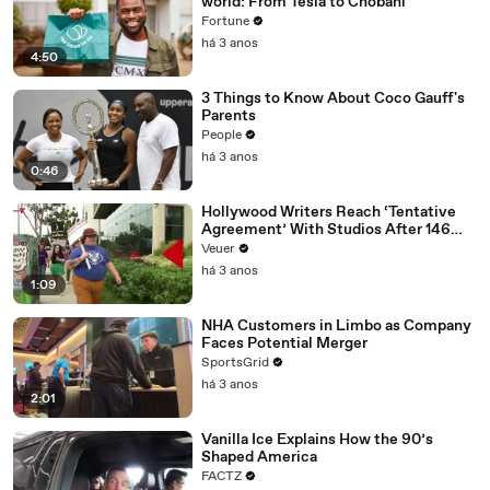
world: From Tesla to Chobani
Fortune
há 3 anos
4:50
3 Things to Know About Coco Gauff's
Parents
People
há 3 anos
0:46
Hollywood Writers Reach ‘Tentative
Agreement’ With Studios After 146
Day Strike
Veuer
há 3 anos
1:09
NHA Customers in Limbo as Company
Faces Potential Merger
SportsGrid
há 3 anos
2:01
Vanilla Ice Explains How the 90’s
Shaped America
FACTZ