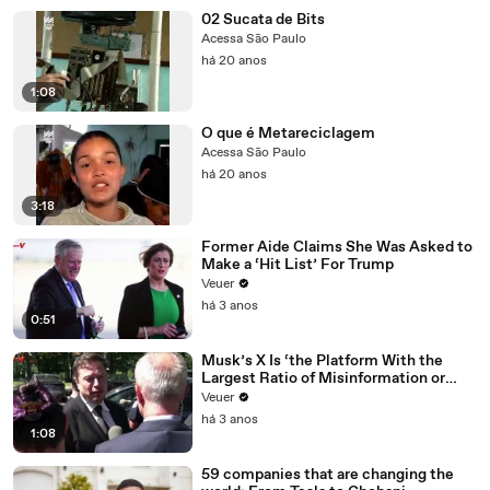
02 Sucata de Bits
Acessa São Paulo
há 20 anos
1:08
O que é Metareciclagem
Acessa São Paulo
há 20 anos
3:18
Former Aide Claims She Was Asked to
Make a ‘Hit List’ For Trump
Veuer
há 3 anos
0:51
Musk’s X Is ‘the Platform With the
Largest Ratio of Misinformation or
Disinformation’ Amongst All Social
Veuer
Media Platforms
há 3 anos
1:08
59 companies that are changing the