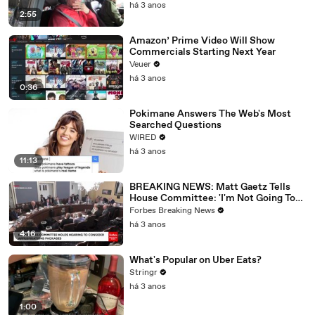
há 3 anos
2:55
Amazon’ Prime Video Will Show
Commercials Starting Next Year
Veuer
há 3 anos
0:36
Pokimane Answers The Web's Most
Searched Questions
WIRED
há 3 anos
11:13
BREAKING NEWS: Matt Gaetz Tells
House Committee: 'I'm Not Going To
Vote For A Continuing Resolution'
Forbes Breaking News
há 3 anos
4:16
What's Popular on Uber Eats?
Stringr
há 3 anos
1:00