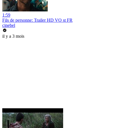
1:59
Fils de personne: Trailer HD VO st FR
cinebel
il y a 3 mois