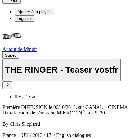
Plus
Ajouter à la playlist
Signaler
Autour de Minuit
Suivre
THE RINGER - Teaser vostfr
il y a 13 ans
Première DIFFUSION le 06/10/2013, sur CANAL + CINEMA
Dans le cadre de l'émission MIKROCINÉ, à 22H30
By Chris Shepherd
France -- UK / 2013 / 17′ / English dialogues