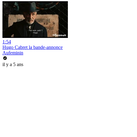
1:54
Hugo Cabret la bande-annonce
Aufeminin
il y a 5 ans