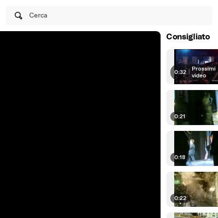
Cerca
Consigliato
Prossimi
0:32
|
video
0:21
0:18
0:22