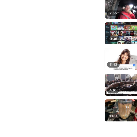
2:55
0:36
11:13
4:16
1:00