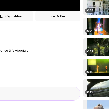
0:23
Segnalibro
Di Più
0:21
er se ti fa viaggiare
0:22
0:15
0:13