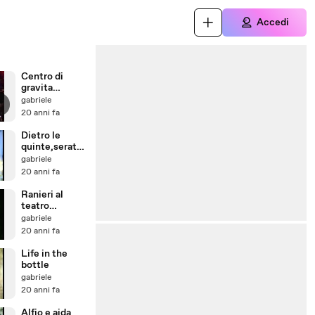
Accedi
Centro di
gravita
permanente
gabriele
20 anni fa
Dietro le
quinte,serata
dino ferrari
gabriele
20 anni fa
Ranieri al
teatro
manzoni
gabriele
20 anni fa
Life in the
bottle
gabriele
20 anni fa
Alfio e aida