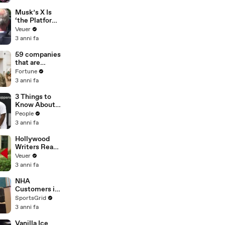
List’ For
Trump
Musk’s X Is
‘the Platform
With the
Veuer
Largest Ratio
3 anni fa
of
Misinformatio
59 companies
n or
that are
Disinformatio
changing the
Fortune
n’ Amongst
world: From
3 anni fa
All Social
Tesla to
Media
Chobani
3 Things to
Platforms
Know About
Coco Gauff's
People
Parents
3 anni fa
Hollywood
Writers Reach
‘Tentative
Veuer
Agreement’
3 anni fa
With Studios
After 146 Day
NHA
Strike
Customers in
Limbo as
SportsGrid
Company
3 anni fa
Faces
Potential
Vanilla Ice