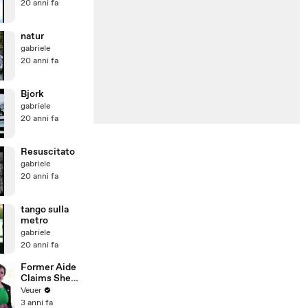
20 anni fa
natur
gabriele
20 anni fa
Bjork
gabriele
20 anni fa
Resuscitato
gabriele
20 anni fa
tango sulla
metro
gabriele
20 anni fa
Former Aide
Claims She
Was Asked to
Veuer
Make a ‘Hit
3 anni fa