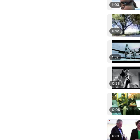
1:03
0:12
1:37
0:31
0:08
0:51