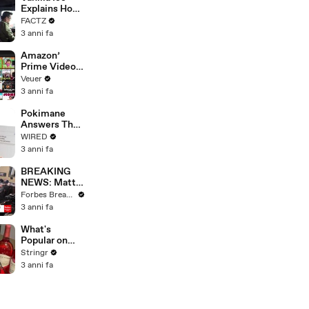
Merger
Explains How
the 90’s
FACTZ
Shaped
3 anni fa
America
Amazon’
Prime Video
Will Show
Veuer
Commercials
3 anni fa
Starting Next
Year
Pokimane
Answers The
Web's Most
WIRED
Searched
3 anni fa
Questions
BREAKING
NEWS: Matt
Gaetz Tells
Forbes Breaking News
House
3 anni fa
Committee:
'I'm Not Going
What's
To Vote For A
Popular on
Continuing
Uber Eats?
Stringr
Resolution'
3 anni fa