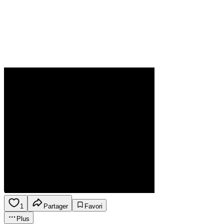
1
Partager
Favori
Plus