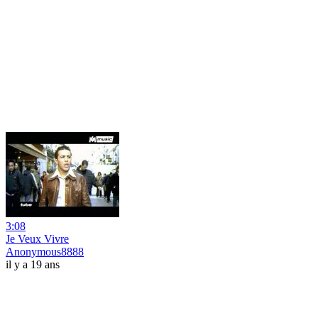
3:08
Je Veux Vivre
Anonymous8888
il y a 19 ans