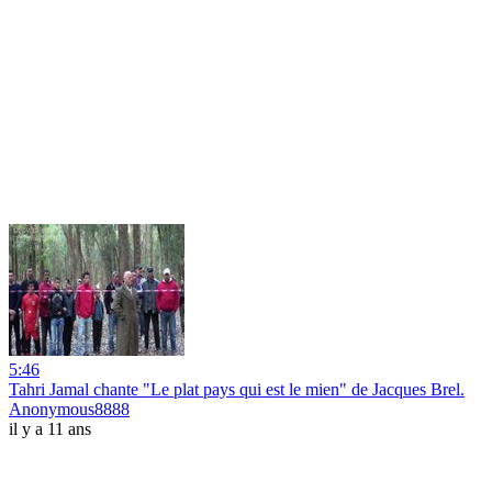
5:46
Tahri Jamal chante "Le plat pays qui est le mien" de Jacques Brel.
Anonymous8888
il y a 11 ans