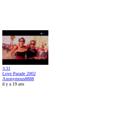
3:31
Love Parade 2002
Anonymous8888
il y a 19 ans