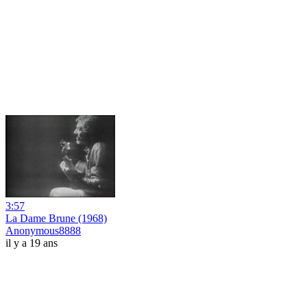
3:57
La Dame Brune (1968)
Anonymous8888
il y a 19 ans