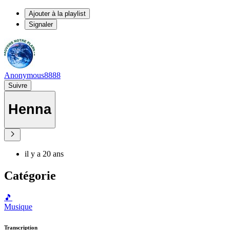
Ajouter à la playlist
Signaler
Anonymous8888
Suivre
Henna
il y a 20 ans
Catégorie
🎵
Musique
Transcription