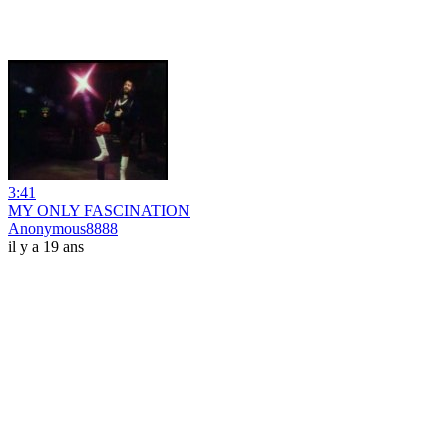
3:41
MY ONLY FASCINATION
Anonymous8888
il y a 19 ans