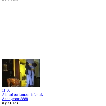
11:56
Ahmad ou l'amour infernal.
Anonymous8888
il y a 6 ans