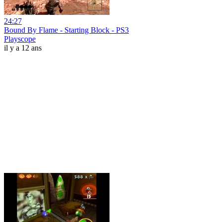
24:27
Bound By Flame - Starting Block - PS3
Playscope
il y a 12 ans