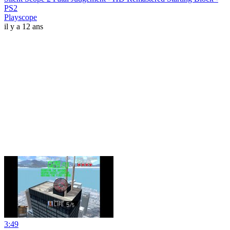
PS2
Playscope
il y a 12 ans
3:49