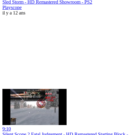
Sled Storm - HD Remastered Showroom - PS2
Playscope
il y a 12 ans
9:10
Silent Scope 2 Fatal Judgement - HD Remastered Starting Block -