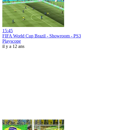
15:45
FIFA World Cup Brazil - Showroom - PS3
Playscope
il y a 12 ans