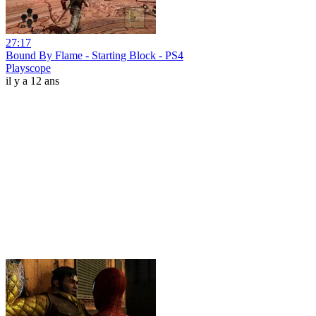
27:17
Bound By Flame - Starting Block - PS4
Playscope
il y a 12 ans