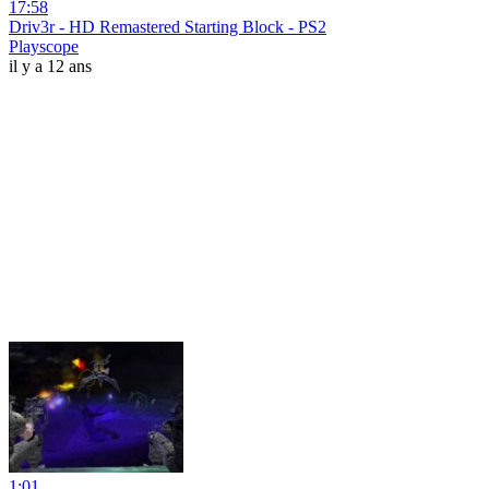
17:58
Driv3r - HD Remastered Starting Block - PS2
Playscope
il y a 12 ans
1:01