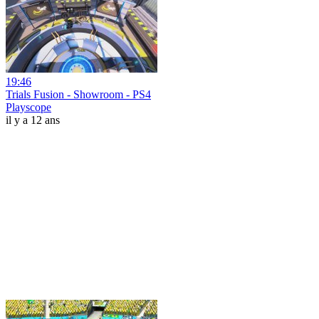
19:46
Trials Fusion - Showroom - PS4
Playscope
il y a 12 ans