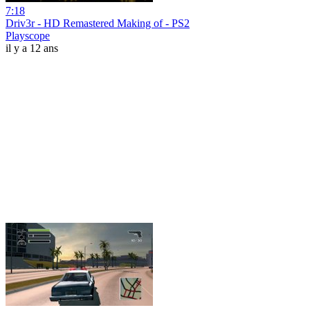
7:18
Driv3r - HD Remastered Making of - PS2
Playscope
il y a 12 ans