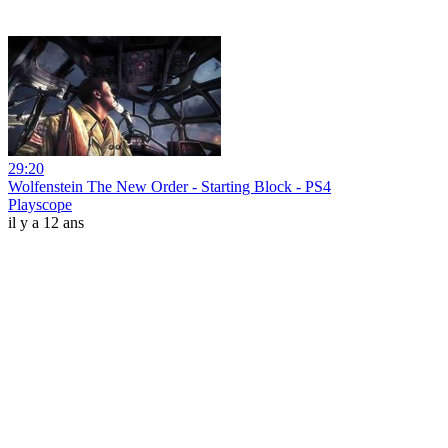
29:20
Wolfenstein The New Order - Starting Block - PS4
Playscope
il y a 12 ans