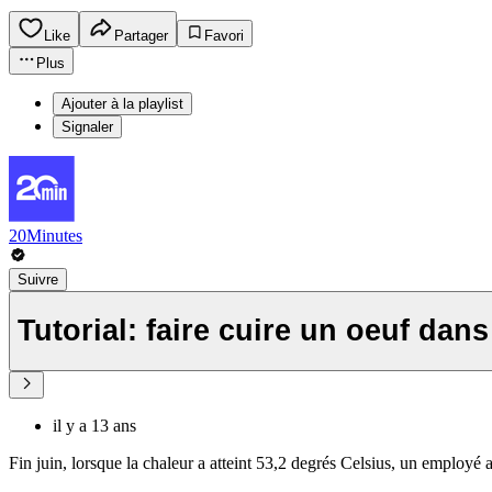
Like
Partager
Favori
Plus
Ajouter à la playlist
Signaler
20Minutes
Suivre
Tutorial: faire cuire un oeuf dans
il y a 13 ans
Fin juin, lorsque la chaleur a atteint 53,2 degrés Celsius, un employé