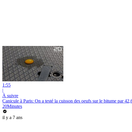
1:55
|
À suivre
Canicule à Paris: On a testé la cuisson des oeufs sur le bitume par 42
20Minutes
il y a 7 ans