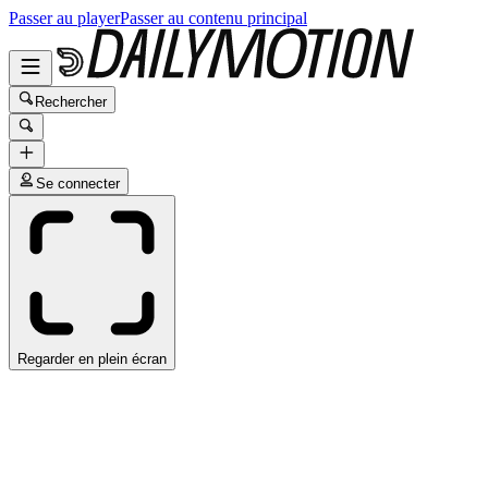
Passer au player
Passer au contenu principal
Rechercher
Se connecter
Regarder en plein écran