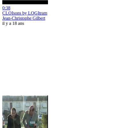
0:38
CLOIsons by LOGItram
Jean-Christophe Gilbert
il y a 18 ans