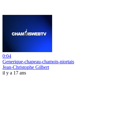
0:04
Generique-chapeau-chamois-niortais
Jean-Christophe Gilbert
il y a 17 ans