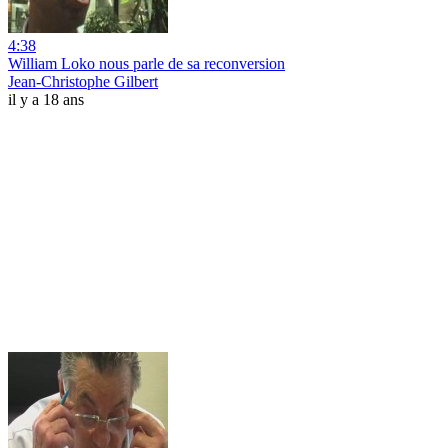
4:38
William Loko nous parle de sa reconversion
Jean-Christophe Gilbert
il y a 18 ans