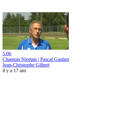
5:06
Chamois Niortais | Pascal Gastien
Jean-Christophe Gilbert
il y a 17 ans