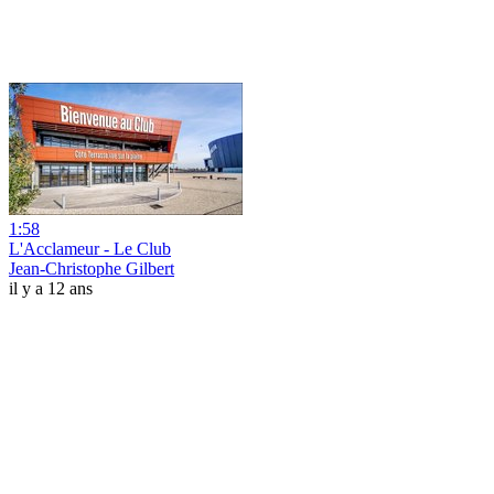
1:58
L'Acclameur - Le Club
Jean-Christophe Gilbert
il y a 12 ans