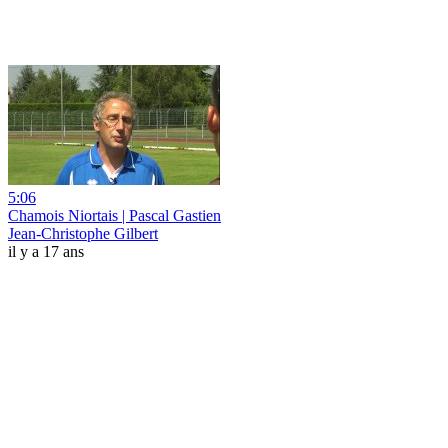
5:06
Chamois Niortais | Pascal Gastien
Jean-Christophe Gilbert
il y a 17 ans