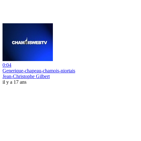
0:04
Generique-chapeau-chamois-niortais
Jean-Christophe Gilbert
il y a 17 ans