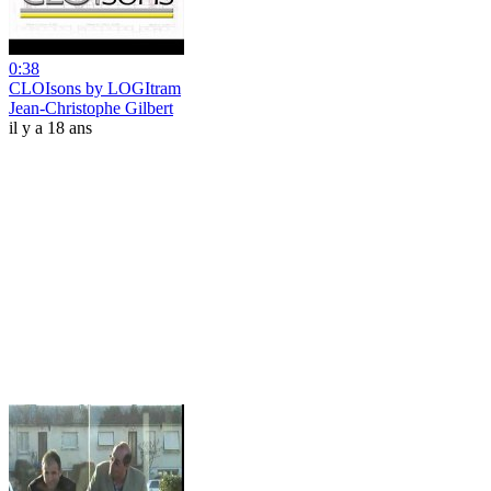
0:38
CLOIsons by LOGItram
Jean-Christophe Gilbert
il y a 18 ans