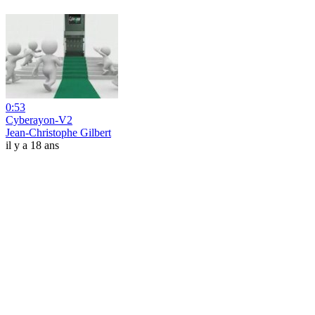
0:53
Cyberayon-V2
Jean-Christophe Gilbert
il y a 18 ans