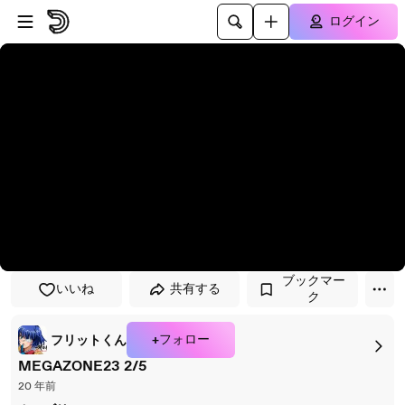
プレイヤーにスキップ
メインコンテンツにスキップ
ログイン
ブックマー
いいね
共有する
ク
+フォロー
フリットくん
MEGAZONE23 2/5
20 年前