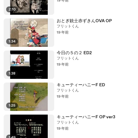
19 年前
2:10
おとぎ銃士赤ずきんOVA OP
フリットくん
19 年前
1:34
今日の５の２ ED2
フリットくん
19 年前
1:38
キューティーハニーF ED
フリットくん
19 年前
1:25
キューティーハニーF OP ver3
フリットくん
19 年前
1:49