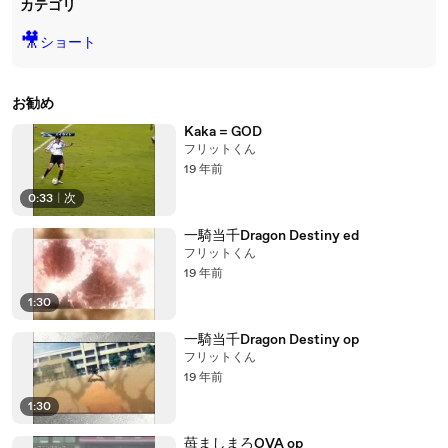
カテゴリ
🎥
ショート
お勧め
Kaka = GOD
フリットくん
19 年前
0:33
|
次
一騎当千Dragon Destiny ed
フリットくん
19 年前
1:30
一騎当千Dragon Destiny op
フリットくん
19 年前
1:30
苺ましまろOVA op