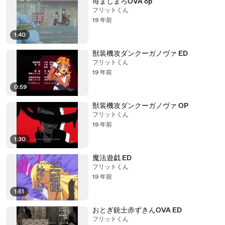
苺ましまろOVA op
フリットくん
19 年前
1:40
獣装機攻ダンクーガノヴァ ED
フリットくん
19 年前
0:59
獣装機攻ダンクーガノヴァ OP
フリットくん
19 年前
1:30
魔法遊戯 ED
フリットくん
19 年前
1:51
おとぎ銃士赤ずきんOVA ED
フリットくん