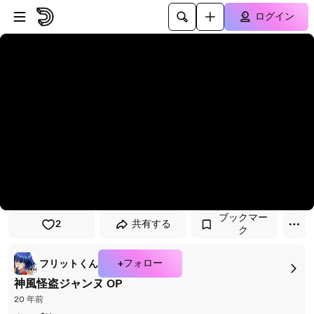
プレイヤーにスキップ
メインコンテンツにスキップ
ログイン
ブックマー
2
共有する
ク
+フォロー
フリットくん
神風怪盗ジャンヌ OP
20 年前