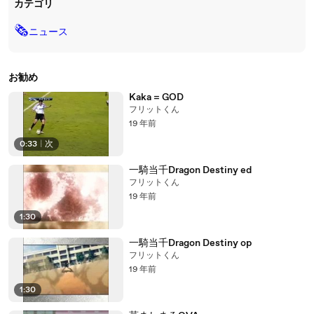
カテゴリ
🗞
ニュース
お勧め
Kaka = GOD
フリットくん
19 年前
0:33
|
次
一騎当千Dragon Destiny ed
フリットくん
19 年前
1:30
一騎当千Dragon Destiny op
フリットくん
19 年前
1:30