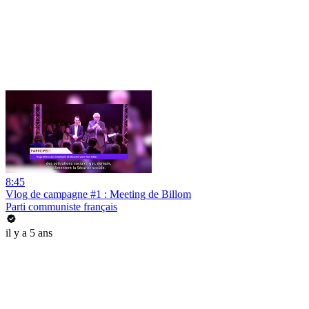
8:45
Vlog de campagne #1 : Meeting de Billom
Parti communiste français
il y a 5 ans