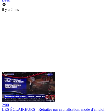
BFM
il y a 2 ans
2:00
LES ÉCLAIREURS - Retraites par capitalisation: mode d'emploi