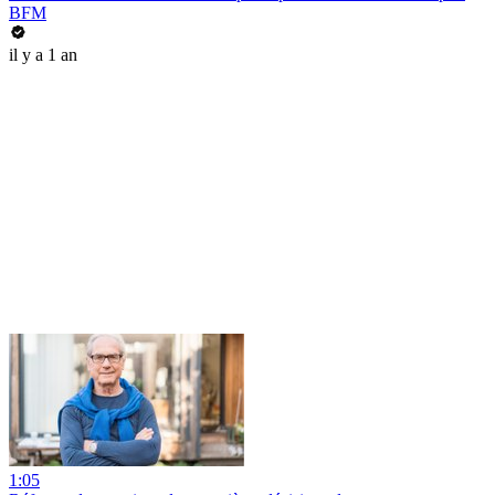
BFM
il y a 1 an
1:05