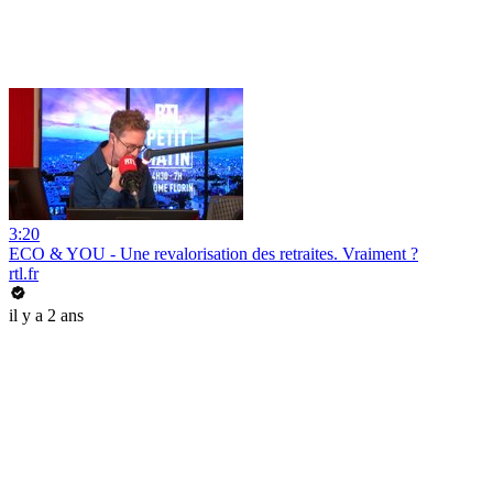
3:20
ECO & YOU - Une revalorisation des retraites. Vraiment ?
rtl.fr
il y a 2 ans