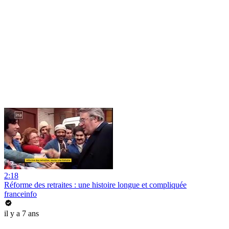
2:18
Réforme des retraites : une histoire longue et compliquée
franceinfo
il y a 7 ans