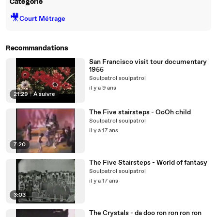
Catégorie
🎥
Court Métrage
Recommandations
San Francisco visit tour documentary
1955
Soulpatrol soulpatrol
il y a 9 ans
21:29
|
À suivre
The Five stairsteps - OoOh child
Soulpatrol soulpatrol
il y a 17 ans
7:20
The Five Stairsteps - World of fantasy
Soulpatrol soulpatrol
il y a 17 ans
3:03
The Crystals - da doo ron ron ron ron