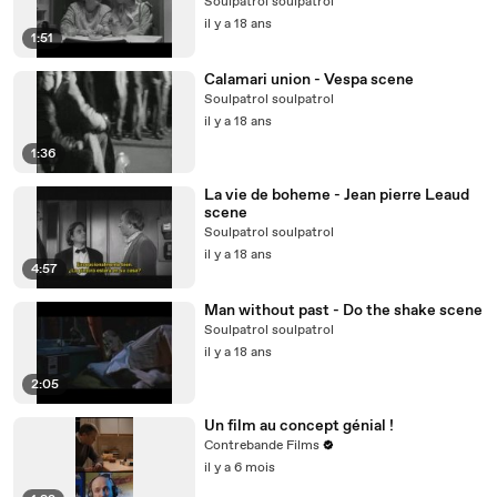
Soulpatrol soulpatrol
il y a 18 ans
1:51
Calamari union - Vespa scene
Soulpatrol soulpatrol
il y a 18 ans
1:36
La vie de boheme - Jean pierre Leaud
scene
Soulpatrol soulpatrol
il y a 18 ans
4:57
Man without past - Do the shake scene
Soulpatrol soulpatrol
il y a 18 ans
2:05
Un film au concept génial !
Contrebande Films
il y a 6 mois