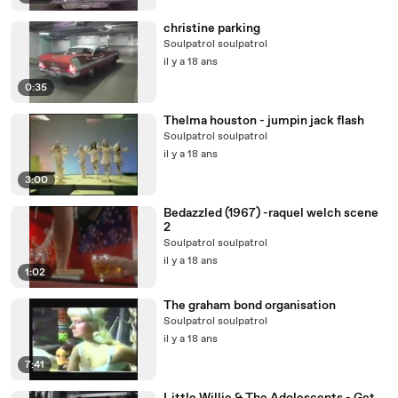
christine parking
Soulpatrol soulpatrol
il y a 18 ans
0:35
Thelma houston - jumpin jack flash
Soulpatrol soulpatrol
il y a 18 ans
3:00
Bedazzled (1967) -raquel welch scene
2
Soulpatrol soulpatrol
il y a 18 ans
1:02
The graham bond organisation
Soulpatrol soulpatrol
il y a 18 ans
7:41