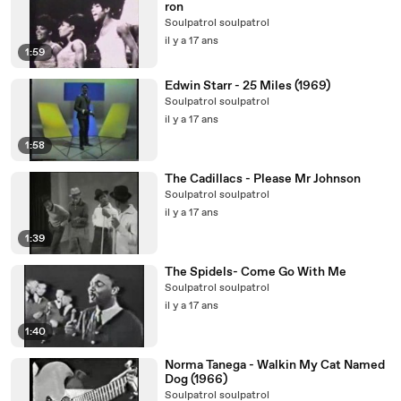
ron
Soulpatrol soulpatrol
il y a 17 ans
1:59
Edwin Starr - 25 Miles (1969)
Soulpatrol soulpatrol
il y a 17 ans
1:58
The Cadillacs - Please Mr Johnson
Soulpatrol soulpatrol
il y a 17 ans
1:39
The Spidels- Come Go With Me
Soulpatrol soulpatrol
il y a 17 ans
1:40
Norma Tanega - Walkin My Cat Named
Dog (1966)
Soulpatrol soulpatrol