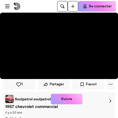
Passer au player
Passer au contenu principal
Se connecter
1
Partager
Favori
Suivre
Soulpatrol soulpatrol
1957 chevrolet commercial
il y a 20 ans