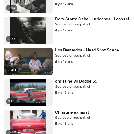
il y a 17 ans
2:13
Rory Storm & the Hurricanes - I can tell
Soulpatrol soulpatrol
il y a 17 ans
2:47
Los Bastardos - Head Shot Scene
Soulpatrol soulpatrol
il y a 17 ans
3:40
christine Vs Dodge 59
Soulpatrol soulpatrol
il y a 18 ans
1:13
Christine exhaust
Soulpatrol soulpatrol
il y a 18 ans
0:32