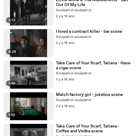
Little Willie & The Adolescents - Get
Out Of My Life
Soulpatrol soulpatrol
il y a 18 ans
2:13
I hired a contract killer - bar scene
Soulpatrol soulpatrol
il y a 18 ans
6:28
Take Care of Your Scarf, Tatiana - Have
a cigar scene
Soulpatrol soulpatrol
il y a 18 ans
1:49
Match factory girl - jukebox scene
Soulpatrol soulpatrol
il y a 18 ans
1:55
Take Care of Your Scarf, Tatiana -
Coffee and Vodka scene