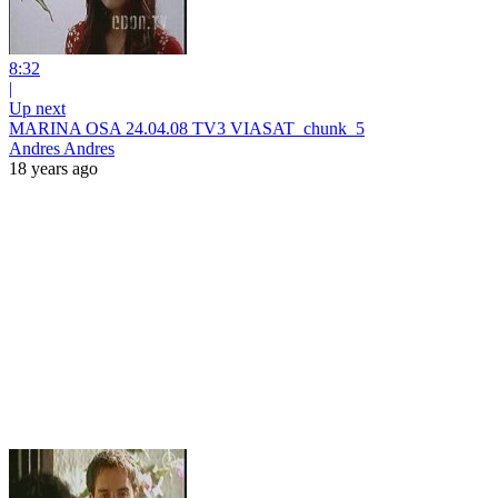
8:32
|
Up next
MARINA OSA 24.04.08 TV3 VIASAT_chunk_5
Andres Andres
18 years ago