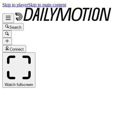
Skip to player
Skip to main content
Search
Connect
Watch fullscreen