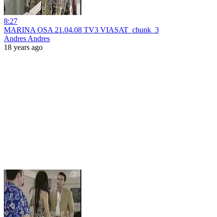
8:27
MARINA OSA 21.04.08 TV3 VIASAT_chunk_3
Andres Andres
18 years ago