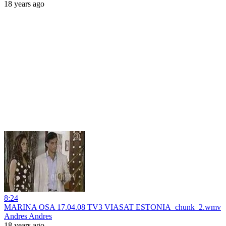
18 years ago
8:24
MARINA OSA 17.04.08 TV3 VIASAT ESTONIA_chunk_2.wmv
Andres Andres
18 years ago