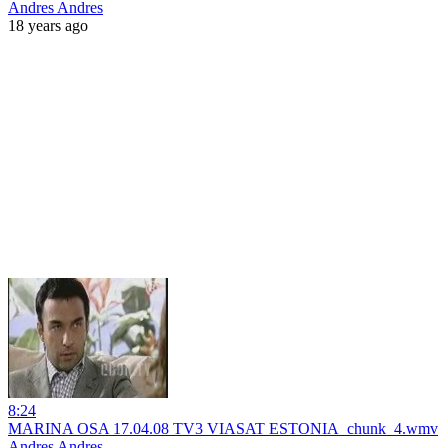
Andres Andres
18 years ago
8:24
MARINA OSA 17.04.08 TV3 VIASAT ESTONIA_chunk_4.wmv
Andres Andres