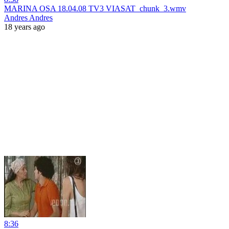
MARINA OSA 18.04.08 TV3 VIASAT_chunk_3.wmv
Andres Andres
18 years ago
8:36