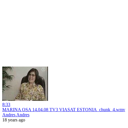
8:33
MARINA OSA 14.04.08 TV3 VIASAT ESTONIA_chunk_4.wmv
Andres Andres
18 years ago