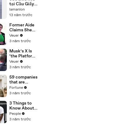
tại Cầu Giấy
0986687668.
lamanlon
13 năm trước
Former Aide
Claims She
Was Asked to
Veuer
Make a ‘Hit
3 năm trước
List’ For
Trump
Musk’s X Is
‘the Platform
With the
Veuer
Largest Ratio
3 năm trước
of
Misinformatio
59 companies
n or
that are
Disinformatio
changing the
Fortune
n’ Amongst
world: From
3 năm trước
All Social
Tesla to
Media
Chobani
3 Things to
Platforms
Know About
Coco Gauff's
People
Parents
3 năm trước