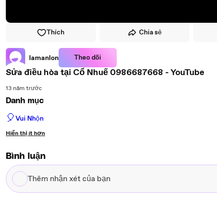
Thích
Chia sẻ
Theo dõi
lamanlon
Sửa điều hòa tại Cổ Nhuế 0986687668 - YouTube
13 năm trước
Danh mục
🎈
Vui Nhộn
Hiển thị ít hơn
Bình luận
Thêm
nhận
xét
của
bạn