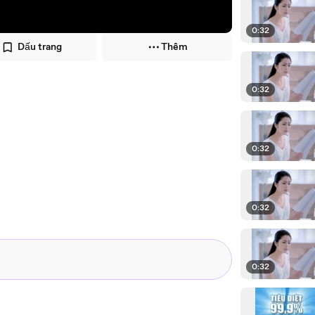
0:32
Dấu trang
Thêm
0:32
0:32
0:32
0:32