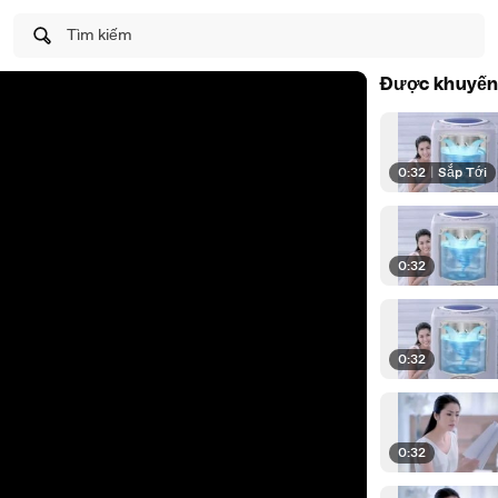
Tìm kiếm
Được khuyến
0:32
|
Sắp Tới
0:32
0:32
0:32