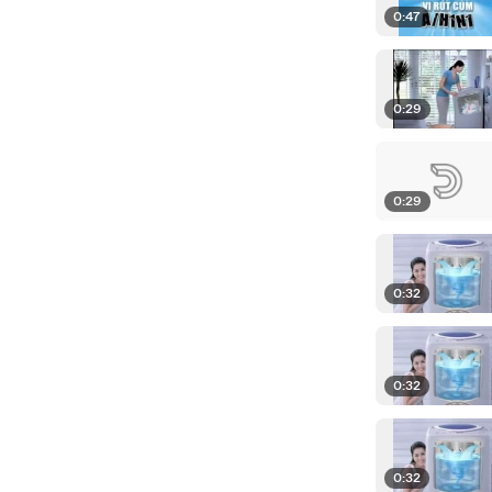
0:47
0:29
0:29
0:32
0:32
0:32