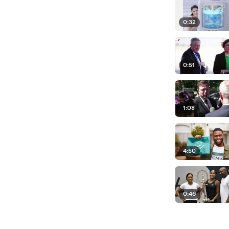
0:32
0:51
1:08
4:50
0:46