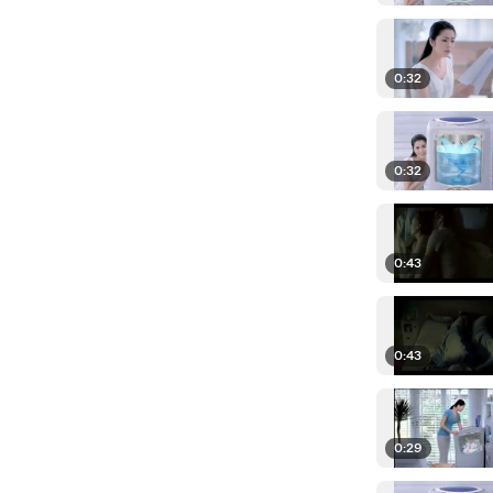
0:32
0:32
0:43
0:43
0:29