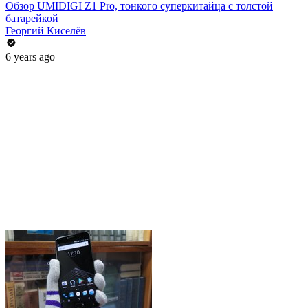
Обзор UMIDIGI Z1 Pro, тонкого суперкитайца с толстой
батарейкой
Георгий Киселёв
6 years ago