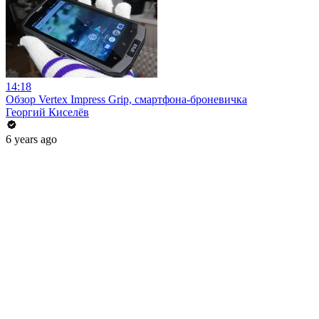
14:18
Обзор Vertex Impress Grip, смартфона-броневичка
Георгий Киселёв
6 years ago