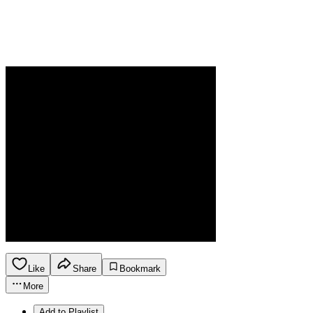
Like
Share
Bookmark
More
Add to Playlist