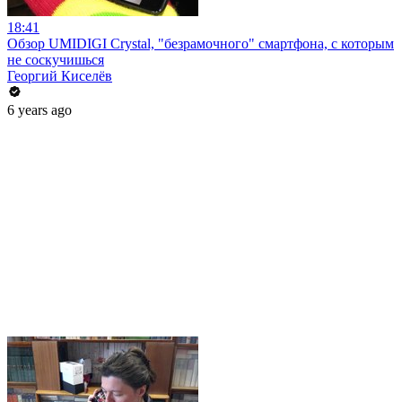
18:41
Обзор UMIDIGI Crystal, "безрамочного" смартфона, с которым
не соскучишься
Георгий Киселёв
6 years ago