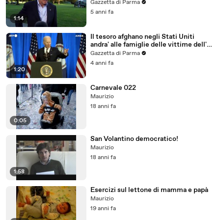
Gazzetta di Parma
5 anni fa
1:14
Il tesoro afghano negli Stati Uniti
andra' alle famiglie delle vittime dell'11
settembre
Gazzetta di Parma
4 anni fa
1:20
Carnevale 022
Maurizio
18 anni fa
0:05
San Volantino democratico!
Maurizio
18 anni fa
1:58
Esercizi sul lettone di mamma e papà
Maurizio
19 anni fa