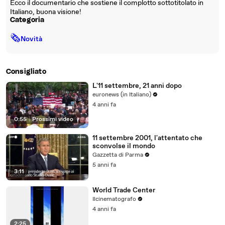
Ecco il documentario che sostiene il complotto sottotitolato in
Italiano, buona visione!
Categoria
🗞
Novità
Consigliato
L'11 settembre, 21 anni dopo
euronews (in Italiano)
4 anni fa
0:55
|
Prossimi video
11 settembre 2001, l'attentato che
sconvolse il mondo
Gazzetta di Parma
5 anni fa
3:11
World Trade Center
Ilcinematografo
4 anni fa
2:25