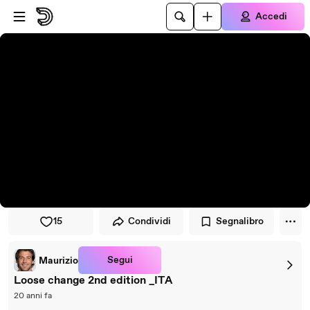
Vai al lettore
Passa al contenuto principale
Accedi
15
Condividi
Segnalibro
Segui
Maurizio
Loose change 2nd edition _ITA
20 anni fa