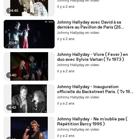
Johnny Hallyday en video
il y a 2 ans
34:45
Johnny Hallyday avec David à sa
dernière au Pavillon de Paris (25
novembre 1979)
Johnny Hallyday en video
il y a 2 ans
2:04
Johnny Hallyday - Vivre ( Fever ) en
duo avec Sylvie Vartan ( Tv 1973 )
Johnny Hallyday en video
il y a 2 ans
3:40
Johnny Hallyday - Inauguration
officielle du Backstreet Paris. ( Tv 1989
))
Johnny Hallyday en video
il y a 2 ans
4:42
Johnny Hallyday - Ne m'oublie pas (
Répétition Bercy 1995 )
Johnny Hallyday en video
il y a 2 ans