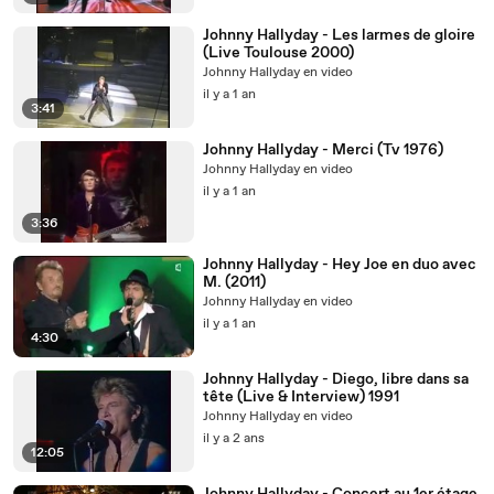
Johnny Hallyday - Les larmes de gloire
(Live Toulouse 2000)
Johnny Hallyday en video
il y a 1 an
3:41
Johnny Hallyday - Merci (Tv 1976)
Johnny Hallyday en video
il y a 1 an
3:36
Johnny Hallyday - Hey Joe en duo avec
M. (2011)
Johnny Hallyday en video
il y a 1 an
4:30
Johnny Hallyday - Diego, libre dans sa
tête (Live & Interview) 1991
Johnny Hallyday en video
il y a 2 ans
12:05