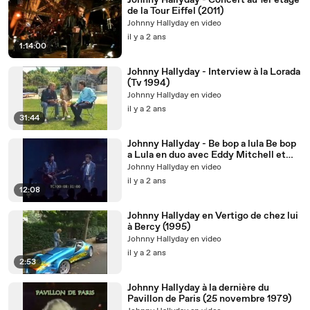
Johnny Hallyday - Concert au 1er étage
de la Tour Eiffel (2011)
Johnny Hallyday en video
il y a 2 ans
1:14:00
Johnny Hallyday - Interview à la Lorada
(Tv 1994)
Johnny Hallyday en video
il y a 2 ans
31:44
Johnny Hallyday - Be bop a lula Be bop
a Lula en duo avec Eddy Mitchell et
Whole lotta shakin' goin' on (1985)
Johnny Hallyday en video
il y a 2 ans
12:08
Johnny Hallyday en Vertigo de chez lui
à Bercy (1995)
Johnny Hallyday en video
il y a 2 ans
2:53
Johnny Hallyday à la dernière du
Pavillon de Paris (25 novembre 1979)