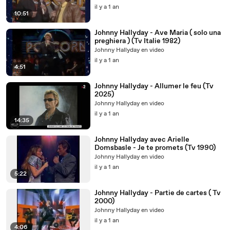
il y a 1 an
10:51
Johnny Hallyday - Ave Maria ( solo una
preghiera ) (Tv Italie 1982)
Johnny Hallyday en video
il y a 1 an
4:51
Johnny Hallyday - Allumer le feu (Tv
2025)
Johnny Hallyday en video
il y a 1 an
14:35
Johnny Hallyday avec Arielle
Domsbasle - Je te promets (Tv 1990)
Johnny Hallyday en video
il y a 1 an
5:22
Johnny Hallyday - Partie de cartes ( Tv
2000)
Johnny Hallyday en video
il y a 1 an
4:06