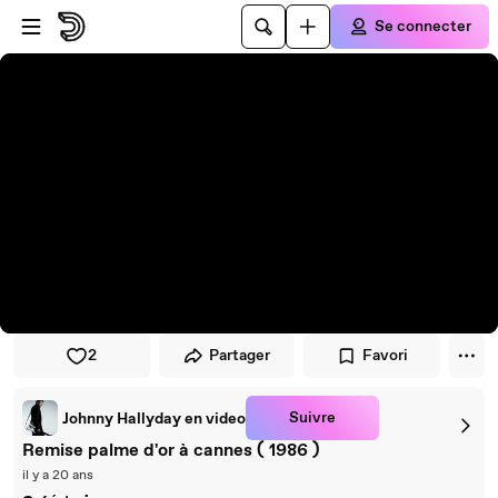
Passer au player
Passer au contenu principal
Se connecter
2
Partager
Favori
Suivre
Johnny Hallyday en video
Remise palme d'or à cannes ( 1986 )
il y a 20 ans