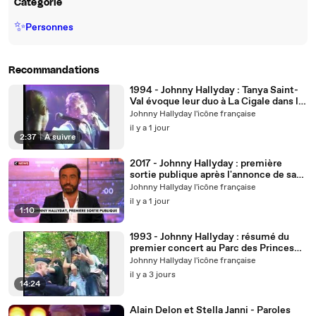
Catégorie
✨
Personnes
Recommandations
1994 - Johnny Hallyday : Tanya Saint-
Val évoque leur duo à La Cigale dans le
JT Martinique de RFO (3 Novembre)
Johnny Hallyday l'icône française
il y a 1 jour
2:37
|
À suivre
2017 - Johnny Hallyday : première
sortie publique après l'annonce de sa
maladie dans le Journal de CNEWS (10
Johnny Hallyday l'icône française
Mars)
il y a 1 jour
1:10
1993 - Johnny Hallyday : résumé du
premier concert au Parc des Princes
dans les journaux télévisés (19 Juin)
Johnny Hallyday l'icône française
il y a 3 jours
14:24
Alain Delon et Stella Janni - Paroles