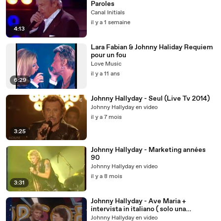
Paroles
Canal Initials
il y a 1 semaine
4:13
Lara Fabian & Johnny Haliday Requiem
pour un fou
Love Music
il y a 11 ans
6:29
Johnny Hallyday - Seul (Live Tv 2014)
Johnny Hallyday en video
il y a 7 mois
3:25
Johnny Hallyday - Marketing années
90
Johnny Hallyday en video
il y a 8 mois
3:31
Johnny Hallyday - Ave Maria +
intervista in italiano ( solo una
preghiera ) (Tv Italie 1982)
Johnny Hallyday en video