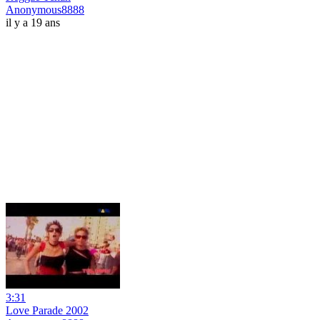
Anonymous8888
il y a 19 ans
3:31
Love Parade 2002