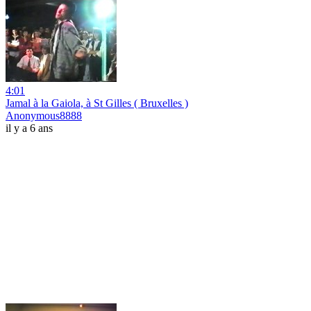
4:01
Jamal à la Gaiola, à St Gilles ( Bruxelles )
Anonymous8888
il y a 6 ans