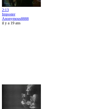
2:13
Imposter
Anonymous8888
il y a 19 ans