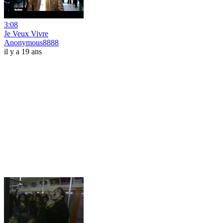
3:08
Je Veux Vivre
Anonymous8888
il y a 19 ans