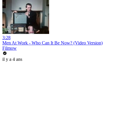
3:28
Men At Work - Who Can It Be Now? (Video Version)
Filmow
il y a 4 ans