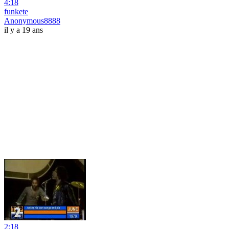
4:18
funkete
Anonymous8888
il y a 19 ans
2:18