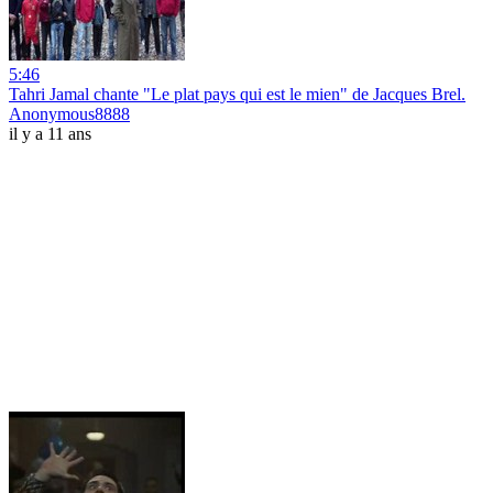
5:46
Tahri Jamal chante "Le plat pays qui est le mien" de Jacques Brel.
Anonymous8888
il y a 11 ans