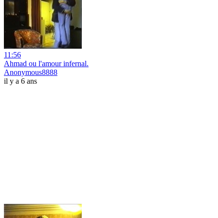
11:56
Ahmad ou l'amour infernal.
Anonymous8888
il y a 6 ans