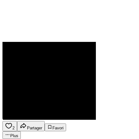
2
Partager
Favori
Plus