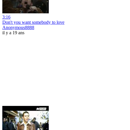
3:16
Don't you want somebody to love
Anonymous8888
il y a 19 ans