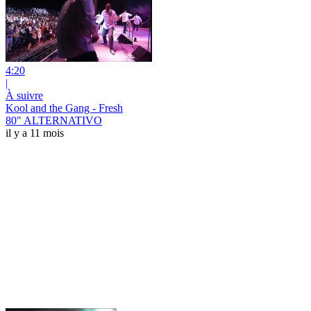
4:20
|
À suivre
Kool and the Gang - Fresh
80" ALTERNATIVO
il y a 11 mois