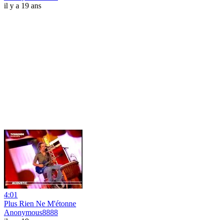
il y a 19 ans
4:01
Plus Rien Ne M'étonne
Anonymous8888