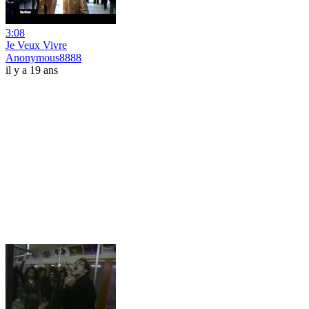
3:08
Je Veux Vivre
Anonymous8888
il y a 19 ans