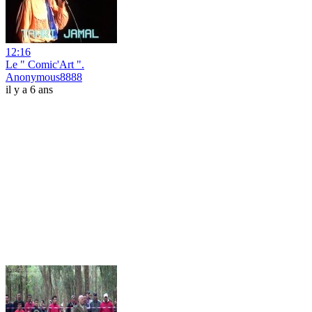
12:16
Le " Comic'Art ".
Anonymous8888
il y a 6 ans