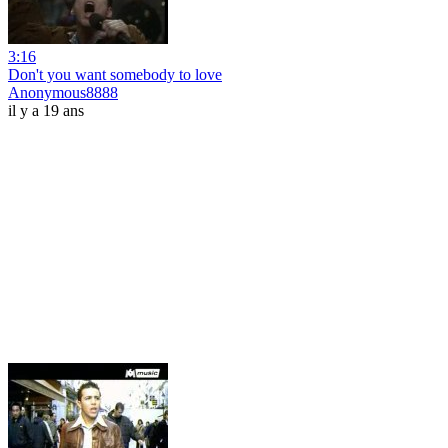
3:16
Don't you want somebody to love
Anonymous8888
il y a 19 ans