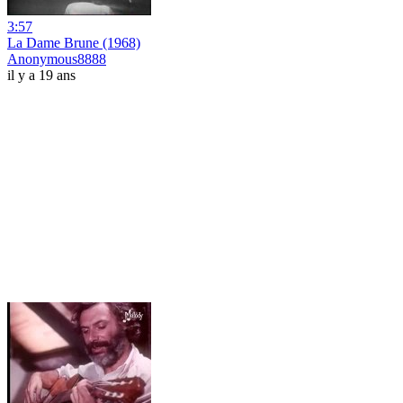
3:57
La Dame Brune (1968)
Anonymous8888
il y a 19 ans