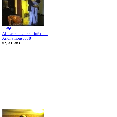
11:56
Ahmad ou l'amour infernal.
Anonymous8888
il y a 6 ans