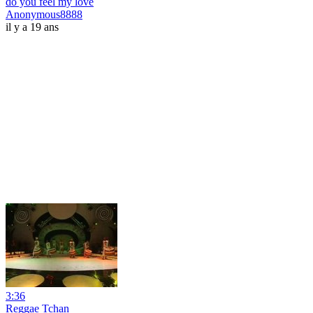
do you feel my love
Anonymous8888
il y a 19 ans
3:36
Reggae Tchan