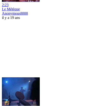
2:23
Le Métèque
Anonymous8888
il y a 19 ans