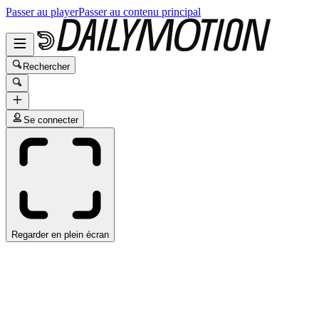
Passer au player
Passer au contenu principal
Rechercher
Se connecter
Regarder en plein écran