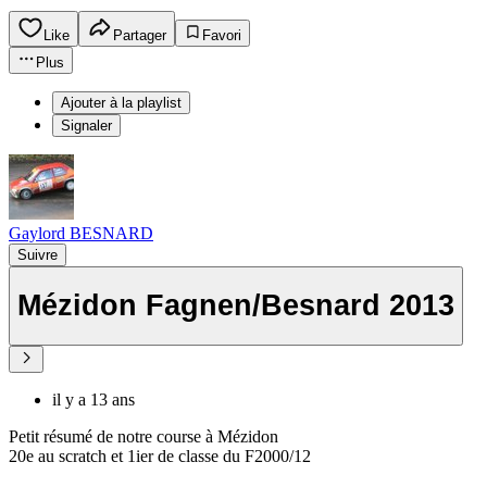
Like
Partager
Favori
Plus
Ajouter à la playlist
Signaler
Gaylord BESNARD
Suivre
Mézidon Fagnen/Besnard 2013
il y a 13 ans
Petit résumé de notre course à Mézidon
20e au scratch et 1ier de classe du F2000/12