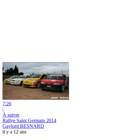
7:26
|
À suivre
Rallye Saint Germain 2014
Gaylord BESNARD
il y a 12 ans