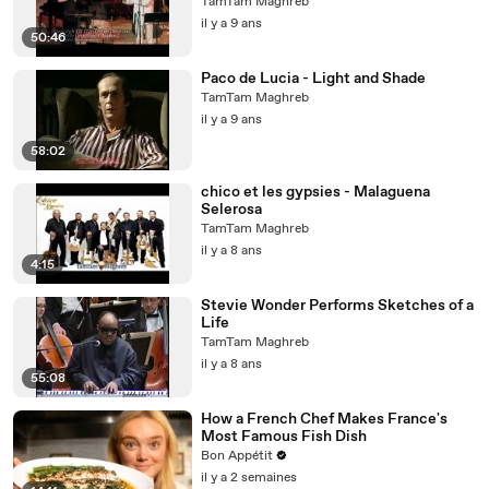
TamTam Maghreb
il y a 9 ans
50:46
Paco de Lucia - Light and Shade
TamTam Maghreb
il y a 9 ans
58:02
chico et les gypsies - Malaguena
Selerosa
TamTam Maghreb
il y a 8 ans
4:15
Stevie Wonder Performs Sketches of a
Life
TamTam Maghreb
il y a 8 ans
55:08
How a French Chef Makes France's
Most Famous Fish Dish
Bon Appétit
il y a 2 semaines