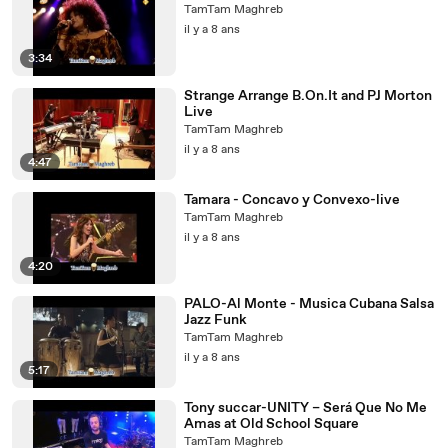
TamTam Maghreb
il y a 8 ans
3:34
Strange Arrange B.On.It and PJ Morton
Live
TamTam Maghreb
il y a 8 ans
4:47
Tamara - Concavo y Convexo-live
TamTam Maghreb
il y a 8 ans
4:20
PALO-Al Monte - Musica Cubana Salsa
Jazz Funk
TamTam Maghreb
il y a 8 ans
5:17
Tony succar-UNITY – Será Que No Me
Amas at Old School Square
TamTam Maghreb