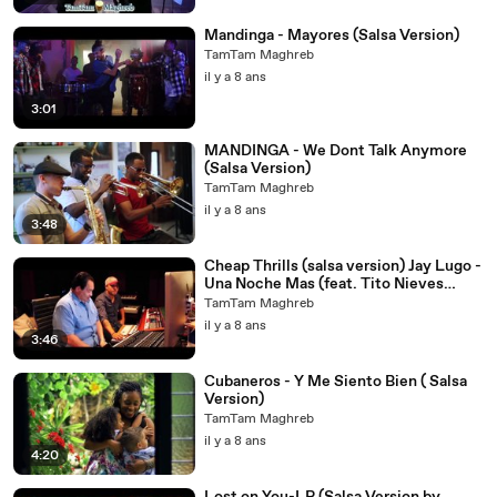
Mandinga - Mayores (Salsa Version)
TamTam Maghreb
il y a 8 ans
3:01
MANDINGA - We Dont Talk Anymore
(Salsa Version)
TamTam Maghreb
il y a 8 ans
3:48
Cheap Thrills (salsa version) Jay Lugo -
Una Noche Mas (feat. Tito Nieves
MANDINGA Surbana)
TamTam Maghreb
il y a 8 ans
3:46
Cubaneros - Y Me Siento Bien ( Salsa
Version)
TamTam Maghreb
il y a 8 ans
4:20