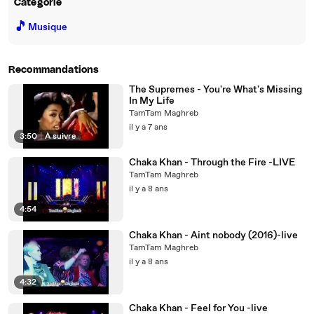
Catégorie
🎵
Musique
Recommandations
The Supremes - You're What's Missing
In My Life
TamTam Maghreb
il y a 7 ans
3:50
|
À suivre
Chaka Khan - Through the Fire -LIVE
TamTam Maghreb
il y a 8 ans
4:54
Chaka Khan - Aint nobody (2016)-live
TamTam Maghreb
il y a 8 ans
4:32
Chaka Khan - Feel for You -live