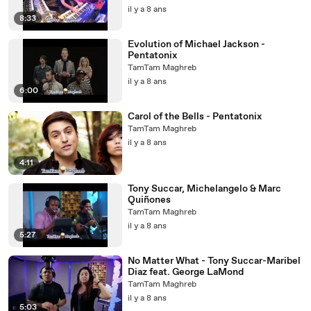
il y a 8 ans
8:33
Evolution of Michael Jackson -
Pentatonix
TamTam Maghreb
il y a 8 ans
6:00
Carol of the Bells - Pentatonix
TamTam Maghreb
il y a 8 ans
4:11
Tony Succar, Michelangelo & Marc
Quiñones
TamTam Maghreb
il y a 8 ans
5:27
No Matter What - Tony Succar-Maribel
Diaz feat. George LaMond
TamTam Maghreb
il y a 8 ans
5:03