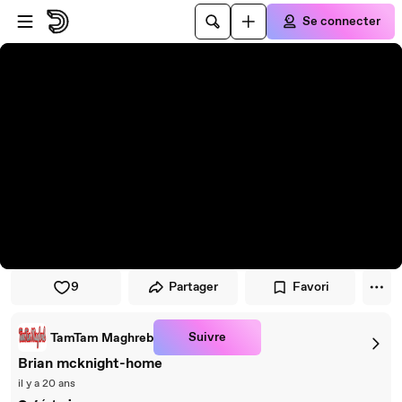
Passer au player
Passer au contenu principal
Se connecter
9
Partager
Favori
Suivre
TamTam Maghreb
Brian mcknight-home
il y a 20 ans