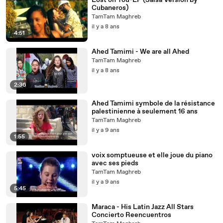
Lost on You-LP (Salsa Version by
Cubaneros)
TamTam Maghreb
il y a 8 ans
4:51
Ahed Tamimi - We are all Ahed
TamTam Maghreb
il y a 8 ans
2:36
Ahed Tamimi symbole de la résistance
palestinienne à seulement 16 ans
TamTam Maghreb
il y a 9 ans
1:55
voix somptueuse et elle joue du piano
avec ses pieds
TamTam Maghreb
il y a 9 ans
5:45
Maraca - His Latin Jazz All Stars
Concierto Reencuentros