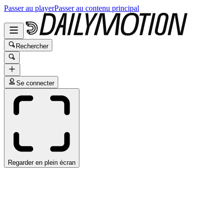
Passer au player
Passer au contenu principal
Rechercher
Se connecter
Regarder en plein écran