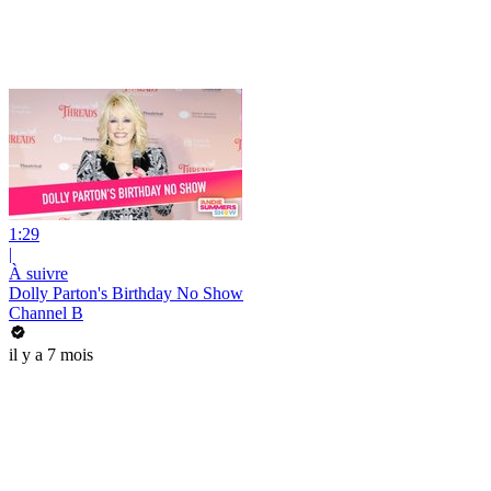
1:29
|
À suivre
Dolly Parton's Birthday No Show
Channel B
il y a 7 mois