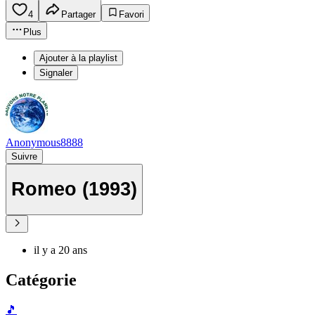
4
Partager
Favori
Plus
Ajouter à la playlist
Signaler
Anonymous8888
Suivre
Romeo (1993)
il y a 20 ans
Catégorie
🎵