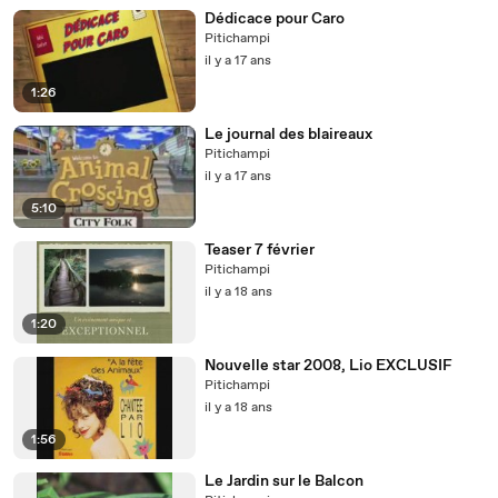
Dédicace pour Caro
Pitichampi
il y a 17 ans
1:26
Le journal des blaireaux
Pitichampi
il y a 17 ans
5:10
Teaser 7 février
Pitichampi
il y a 18 ans
1:20
Nouvelle star 2008, Lio EXCLUSIF
Pitichampi
il y a 18 ans
1:56
Le Jardin sur le Balcon