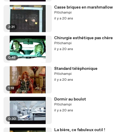
Casse briques en marshmallow
Pitichampi
il y a 20 ans
2:31
Chirurgie esthétique pas chère
Pitichampi
il y a 20 ans
0:45
Standard téléphonique
Pitichampi
il y a 20 ans
1:18
Dormir au boulot
Pitichampi
il y a 20 ans
0:30
La bière, ce fabuleux outil !