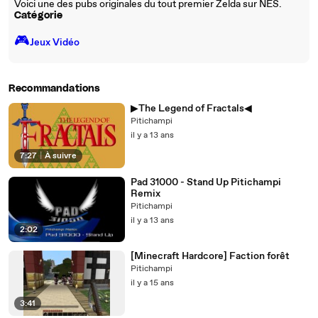
Voici une des pubs originales du tout premier Zelda sur NES.
Catégorie
🎮️
Jeux Vidéo
Recommandations
▶The Legend of Fractals◀
Pitichampi
il y a 13 ans
7:27
|
À suivre
Pad 31000 - Stand Up Pitichampi
Remix
Pitichampi
il y a 13 ans
2:02
[Minecraft Hardcore] Faction forêt
Pitichampi
il y a 15 ans
3:41