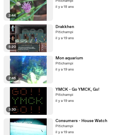
Pitichampi
il y a 18 ans
2:44
Drakkhen
Pitichampi
il y a 19 ans
5:20
Mon aquarium
Pitichampi
il y a 19 ans
2:46
YMCK - Go YMCK, Go!
Pitichampi
il y a 19 ans
3:30
Consumers - House Watch
Pitichampi
il y a 19 ans