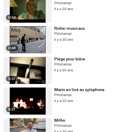
Pitichampi
il y a 20 ans
0:50
Roller musicaux
Pitichampi
il y a 20 ans
0:46
Piège pour bière
Pitichampi
il y a 20 ans
0:37
Mario en live au xylophone
Pitichampi
il y a 20 ans
6:21
Milho
Pitichampi
il y a 20 ans