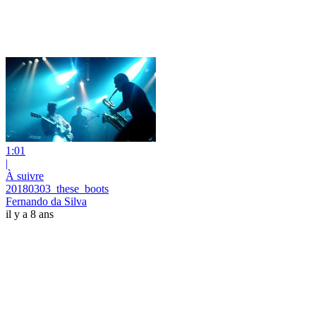
1:01
|
À suivre
20180303_these_boots
Fernando da Silva
il y a 8 ans