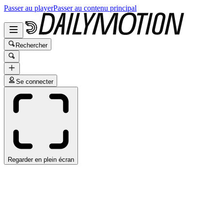
Passer au player
Passer au contenu principal
Rechercher
Se connecter
Regarder en plein écran