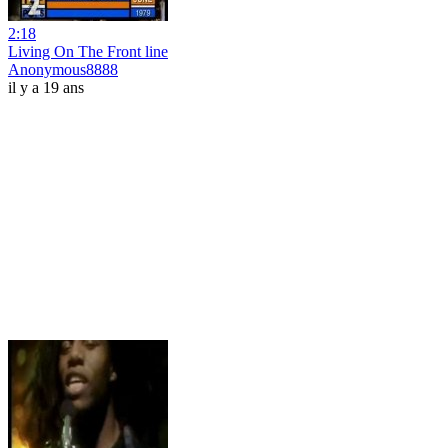
2:18
Living On The Front line
Anonymous8888
il y a 19 ans