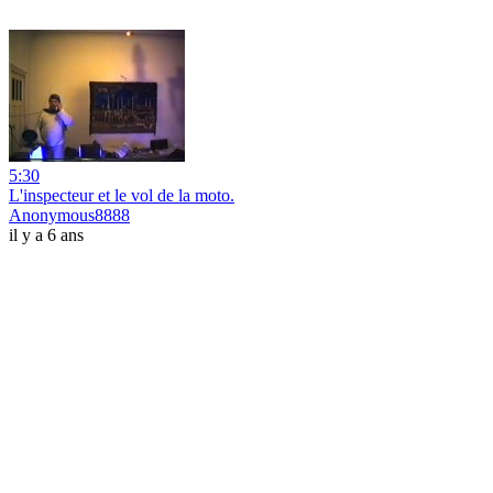
5:30
L'inspecteur et le vol de la moto.
Anonymous8888
il y a 6 ans