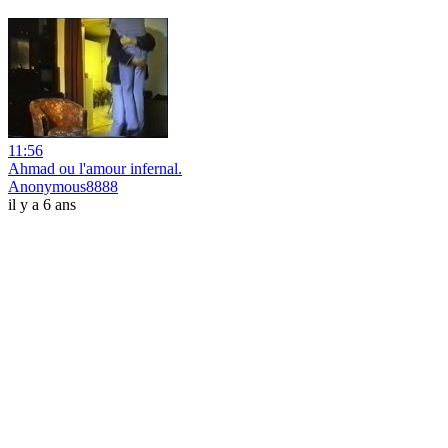
11:56
Ahmad ou l'amour infernal.
Anonymous8888
il y a 6 ans