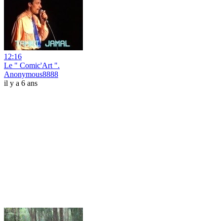
12:16
Le " Comic'Art ".
Anonymous8888
il y a 6 ans