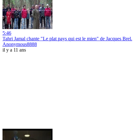
5:46
Tahri Jamal chante "Le plat pays qui est le mien" de Jacques Brel.
Anonymous8888
il y a 11 ans