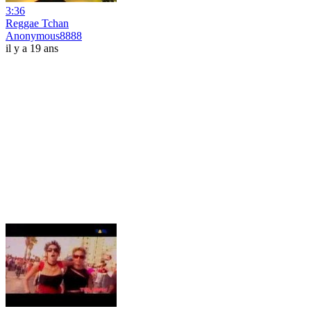
3:36
Reggae Tchan
Anonymous8888
il y a 19 ans