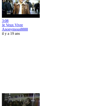
3:08
Je Veux Vivre
Anonymous8888
il y a 19 ans