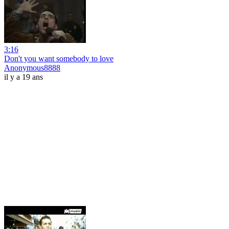
3:16
Don't you want somebody to love
Anonymous8888
il y a 19 ans