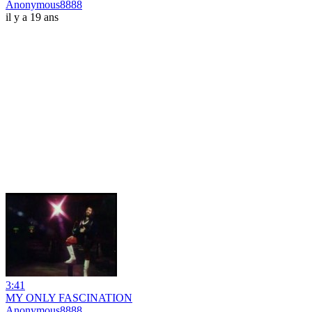
Anonymous8888
il y a 19 ans
3:41
MY ONLY FASCINATION
Anonymous8888