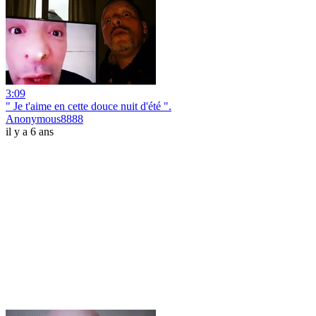
3:09
" Je t'aime en cette douce nuit d'été ".
Anonymous8888
il y a 6 ans