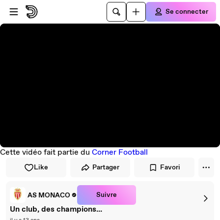
Passer au player
Passer au contenu principal
Se connecter
Cette vidéo fait partie du
Corner Football
Like
Partager
Favori
Suivre
AS MONACO
Un club, des champions...