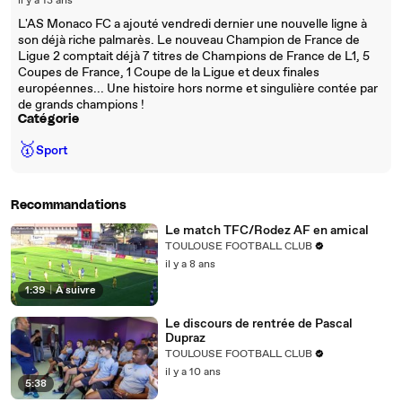
il y a 13 ans
L'AS Monaco FC a ajouté vendredi dernier une nouvelle ligne à
son déjà riche palmarès. Le nouveau Champion de France de
Ligue 2 comptait déjà 7 titres de Champions de France de L1, 5
Coupes de France, 1 Coupe de la Ligue et deux finales
européennes... Une histoire hors norme et singulière contée par
de grands champions !
Catégorie
🥇
Sport
Recommandations
Le match TFC/Rodez AF en amical
TOULOUSE FOOTBALL CLUB
il y a 8 ans
1:39
|
À suivre
Le discours de rentrée de Pascal
Dupraz
TOULOUSE FOOTBALL CLUB
il y a 10 ans
5:38