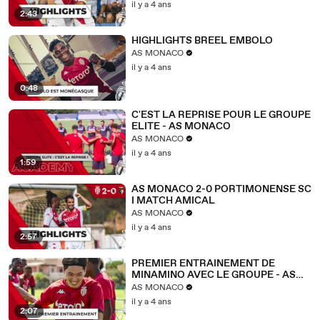
il y a 4 ans
2:43
HIGHLIGHTS BREEL EMBOLO
AS MONACO
il y a 4 ans
0:48
C'EST LA REPRISE POUR LE GROUPE
ELITE - AS MONACO
AS MONACO
il y a 4 ans
1:59
AS MONACO 2-0 PORTIMONENSE SC
I MATCH AMICAL
AS MONACO
il y a 4 ans
2:57
PREMIER ENTRAINEMENT DE
MINAMINO AVEC LE GROUPE - AS
MONACO
AS MONACO
il y a 4 ans
2:07