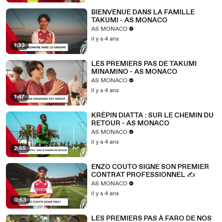
BIENVENUE DANS LA FAMILLE
TAKUMI - AS MONACO
AS MONACO
il y a 4 ans
1:33
LES PREMIERS PAS DE TAKUMI
MINAMINO - AS MONACO
AS MONACO
il y a 4 ans
1:47
KRÉPIN DIATTA : SUR LE CHEMIN DU
RETOUR - AS MONACO
AS MONACO
il y a 4 ans
2:55
ENZO COUTO SIGNE SON PREMIER
CONTRAT PROFESSIONNEL ✍
AS MONACO
il y a 4 ans
0:53
LES PREMIERS PAS À FARO DE NOS