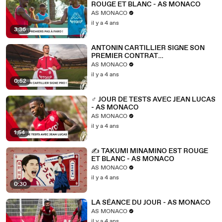
ROUGE ET BLANC - AS MONACO
AS MONACO
il y a 4 ans
3:36
ANTONIN CARTILLIER SIGNE SON
PREMIER CONTRAT
PROFESSIONNEL ✍
AS MONACO
il y a 4 ans
0:52
‍♂️ JOUR DE TESTS AVEC JEAN LUCAS
- AS MONACO
AS MONACO
il y a 4 ans
1:54
✍ TAKUMI MINAMINO EST ROUGE
ET BLANC - AS MONACO
AS MONACO
il y a 4 ans
0:30
LA SÉANCE DU JOUR - AS MONACO
AS MONACO
il y a 4 ans