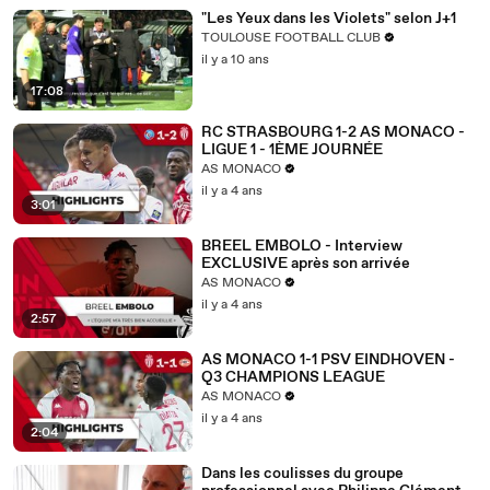
"Les Yeux dans les Violets" selon J+1
TOULOUSE FOOTBALL CLUB
il y a 10 ans
17:08
RC STRASBOURG 1-2 AS MONACO -
LIGUE 1 - 1ÈME JOURNÉE
AS MONACO
il y a 4 ans
3:01
BREEL EMBOLO - Interview
EXCLUSIVE après son arrivée
AS MONACO
il y a 4 ans
2:57
AS MONACO 1-1 PSV EINDHOVEN -
Q3 CHAMPIONS LEAGUE
AS MONACO
il y a 4 ans
2:04
Dans les coulisses du groupe