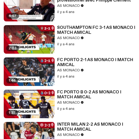
professionnel avec Philippe Clément
AS MONACO
il y a 4 ans
6:57
SOUTHAMPTON FC 3-1 AS MONACO I
MATCH AMICAL
AS MONACO
il y a 4 ans
2:03
FC PORTO 2-1 AS MONACO I MATCH
AMICAL
AS MONACO
il y a 4 ans
1:44
FC PORTO B 0-2 AS MONACO I
MATCH AMICAL
AS MONACO
il y a 4 ans
1:37
INTER MILAN 2-2 AS MONACO I
MATCH AMICAL
AS MONACO