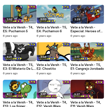
3:52
5:03
3:29
Vete a la Versh - T4,
Vete a la Versh - T5,
Vete a la Versh -
E5: Puchamon 5
E4: Puchamon 6
Especial: Heroes of
the Storm
6 years ago
6 years ago
6 years ago
4:21
3:56
3:17
Vete a la Versh - T5,
Vete a la Versh - T5,
Vete a la Versh - T5,
E3: El Misterio De La
E2: Chostito
E1: Cangrejo Jorobado
Caja
6 years ago
6 years ago
6 years ago
4:27
3:17
5:27
Vete a la Versh - T4,
Vete a la Versh - T4,
Vete a la Versh - T4,
E13: Los Súper
E12: Versh Wars
E11: Versh Wars