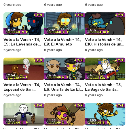
Hermanos Mauricio 4
6 years ago
6 years ago
6 years ago
6:56
2:12
4:07
Vete a la Versh - T4,
Vete a la Versh - T4,
Vete a la Versh - T4,
E9: La Leyenda de
E8: El Amuleto
E10: Historias de un
Melda - Parte VII
Café
6 years ago
6 years ago
6 years ago
2:54
4:54
4:35
Vete a la Versh - T4,
Vete a la Versh - T4,
Vete a la Versh - T3,
Especial de San
E6: Una Tarde En El
La Saga de Santa
Valentín
Parque
Claus - Parte 4
6 years ago
6 years ago
6 years ago
3:10
4:35
1:53