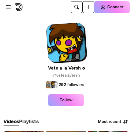
Skip to main content
Connect
Vete a la Versh
@vetealaversh
292
followers
Follow
Most recent
Videos
Playlists