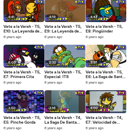
4:41
4:19
4:43
Vete a la Versh - T5,
Vete a la Versh - T5,
Vete a la Versh - T5,
E10: La Leyenda de
E9: La Leyenda de
E8: Pingüinder
Melda - Parte Ix-2
Melda - Parte IX-1
6 years ago
6 years ago
6 years ago
6:03
2:32
3:37
Vete a la Versh - T5,
Vete a la Versh - T5,
Vete a la Versh - T5,
E7: Primera Cita
Especial: ITS
E6: La Saga de Santa
Claus 6
6 years ago
6 years ago
6 years ago
3:50
3:16
4:00
Vete a la Versh - T5,
Vete a la Versh - T4,
Vete a la Versh - T4,
E5: Pinche Gorda
La Saga De Santa
E7: Velocidad de
Claus - Parte 5
Escape
6 years ago
6 years ago
6 years ago