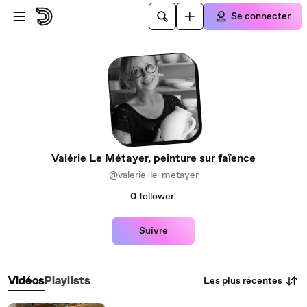
Passer au contenu principal
Se connecter
Valérie Le Métayer, peinture sur faïence
@valerie-le-metayer
0
follower
Suivre
Les plus récentes
Vidéos
Playlists