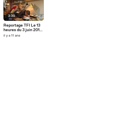
3:30
Reportage TFI Le 13
heures du 3 juin 2010
- Vidéo du journal
il y a 11 ans
televisé