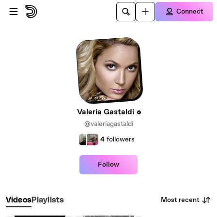
Skip to main content
Connect
Valeria Gastaldi
@valeriagastaldi
4
followers
Follow
Most recent
Videos
Playlists