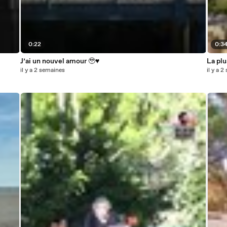
0:22
0:3
J’ai un nouvel amour 🥹♥️
La plu
il y a 2 semaines
il y a 