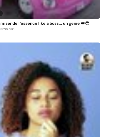
2
miser de l’essence like a boss… un génie 👑😎
7 semaines