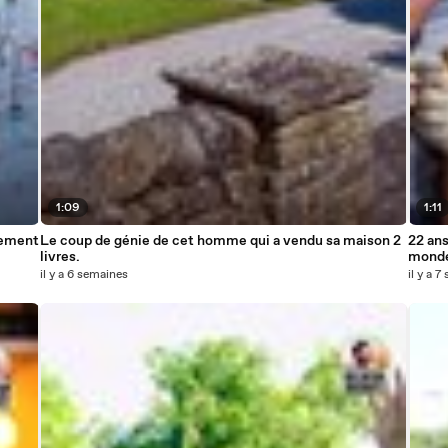
1:09
1:11
lement
Le coup de génie de cet homme qui a vendu sa maison 2
22 ans
livres.
monde
il y a 6 semaines
il y a 