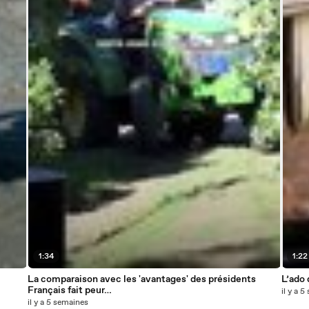
1:34
1:22
La comparaison avec les 'avantages' des présidents
L’ado 
Français fait peur…
il y a 
il y a 5 semaines