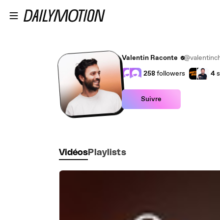
Passer au contenu principal
Valentin Raconte
@valentinch
258
followers
4
s
Suivre
Vidéos
Playlists