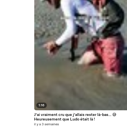
1:16
J’ai vraiment cru que j’allais rester là-bas… 😅
Heureusement que Ludo était là !
il y a 3 semaines