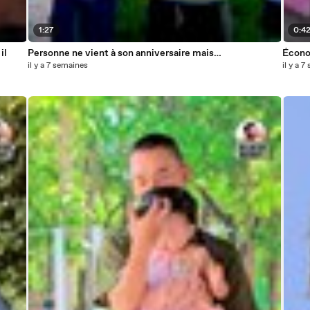
1:27
0:4
il
Personne ne vient à son anniversaire mais…
Écono
il y a 7 semaines
il y a 