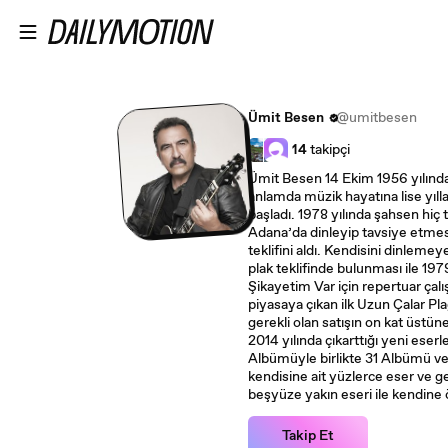
Ana içeriğe atla
Ümit Besen
@umitbesen
14
takipçi
Ümit Besen 14 Ekim 1956 yılın
anlamda müzik hayatına lise yıll
başladı. 1978 yılında şahsen hiç
Adana’da dinleyip tavsiye etmesi
teklifini aldı. Kendisini dinlem
plak teklifinde bulunması ile 197
Şikayetim Var için repertuar çalı
piyasaya çıkan ilk Uzun Çalar Plağ
gerekli olan satışın on kat üstüne
2014 yılında çıkarttığı yeni ese
Albümüyle birlikte 31 Albümü ve
kendisine ait yüzlerce eser ve g
beşyüze yakın eseri ile kendine ö
Takip Et