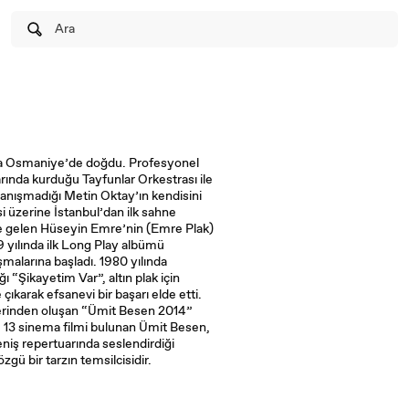
Ara
da Osmaniye’de doğdu. Profesyonel
arında kurduğu Tayfunlar Orkestrası ile
 tanışmadığı Metin Oktay’ın kendisini
 üzerine İstanbul’dan ilk sahne
eye gelen Hüseyin Emre’nin (Emre Plak)
9 yılında ilk Long Play albümü
şmalarına başladı. 1980 yılında
ı “Şikayetim Var”, altın plak için
 çıkarak efsanevi bir başarı elde etti.
rlerinden oluşan “Ümit Besen 2014”
 13 sinema filmi bulunan Ümit Besen,
eniş repertuarında seslendirdiği
zgü bir tarzın temsilcisidir.