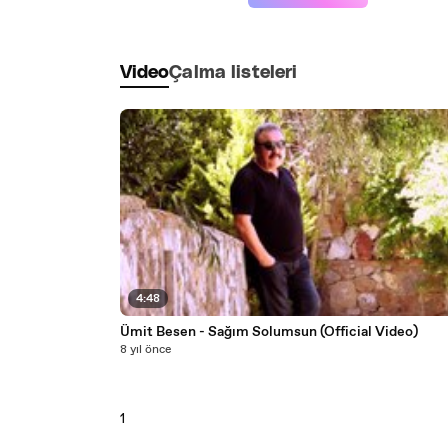
Video
Çalma listeleri
4:48
Ümit Besen - Sağım Solumsun (Official Video)
8 yıl önce
1