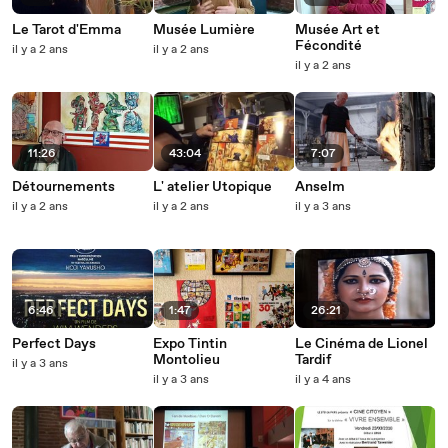
Le Tarot d'Emma
Musée Lumière
Musée Art et
Fécondité
il y a 2 ans
il y a 2 ans
il y a 2 ans
11:26
43:04
7:07
Détournements
L' atelier Utopique
Anselm
il y a 2 ans
il y a 2 ans
il y a 3 ans
6:46
1:47
26:21
Perfect Days
Expo Tintin
Le Cinéma de Lionel
Montolieu
Tardif
il y a 3 ans
il y a 3 ans
il y a 4 ans