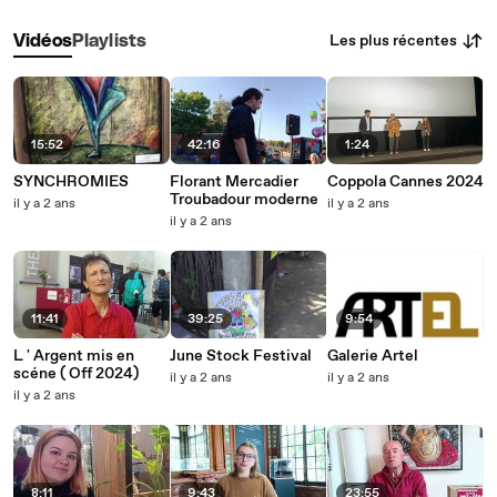
Les plus récentes
Vidéos
Playlists
15:52
42:16
1:24
SYNCHROMIES
Florant Mercadier
Coppola Cannes 2024
Troubadour moderne
il y a 2 ans
il y a 2 ans
il y a 2 ans
11:41
39:25
9:54
L ' Argent mis en
June Stock Festival
Galerie Artel
scéne ( Off 2024)
il y a 2 ans
il y a 2 ans
il y a 2 ans
8:11
9:43
23:55