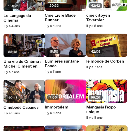
20:33
42:42
1:01:31
Ciné Livre Blade
cine citoyen
Le Langage du
Runner
Tavernier
Cinéma
il y a 4 ans
il y a 5 ans
il y a 4 ans
18:50
42:05
55:45
Lumières sur Jane
le monde de Corben
Une vie de Cinèma :
Fonda
Michel Ciment en
il y a 7 ans
dédicace
il y a 7 ans
il y a 7 ans
7:00
55:26
40:43
Immortalem
Mangasia l'expo
Cinébédé Cabanes
unique
il y a 8 ans
il y a 8 ans
il y a 8 ans