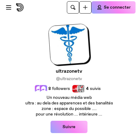
Passer au contenu principal
Se connecter
ultrazonetv
@ultrazonetv
8
followers
4
suivis
Un nouveau média web
ultra : au dela des apparences et des banalités
zone : espace du possible ....
pour une révolution ... intérieure ...
Suivre