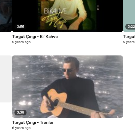
3:55
3:2
Turgut Çıngı - Bi' Kahve
Turgut
5 years ago
5 years
3:38
Turgut Çıngı - Trenler
6 years ago