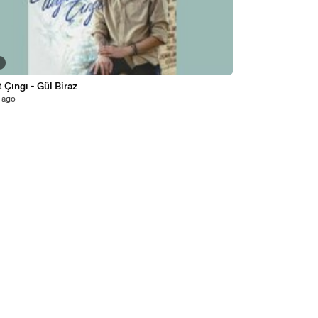
2
 Çıngı - Gül Biraz
 ago