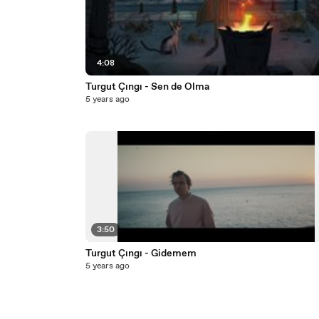
4:08
Turgut Çıngı - Sen de Olma
5 years ago
3:50
Turgut Çıngı - Gidemem
5 years ago