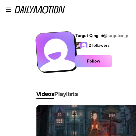
Skip to main content
Turgut Çıngı
@turgutcingi
2
followers
Follow
Videos
Playlists