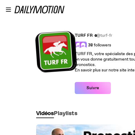
Passer au contenu principal
TURF FR
@turf-fr
38
followers
TURF FR, votre spécialiste des 
on vous donne gratuitement tout
pronostics.
En savoir plus sur notre site in
Suivre
Vidéos
Playlists