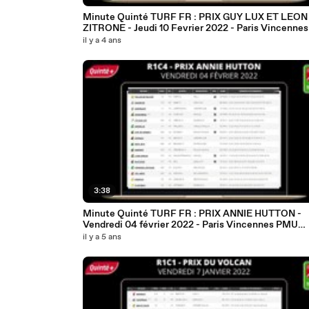
Minute Quinté TURF FR : PRIX GUY LUX ET LEON
ZITRONE - Jeudi 10 Fevrier 2022 - Paris Vincennes PM
#268241
il y a 4 ans
3:38
Minute Quinté TURF FR : PRIX ANNIE HUTTON -
Vendredi 04 février 2022 - Paris Vincennes PMU
#267577
il y a 5 ans