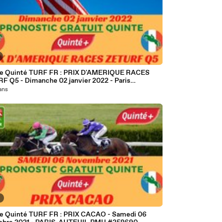
e Quinté TURF FR : PRIX D'AMERIQUE RACES
F Q5 - Dimanche 02 janvier 2022 - Paris
Vincennes PMU #264267
 ans
7
e Quinté TURF FR : PRIX CACAO - Samedi 06