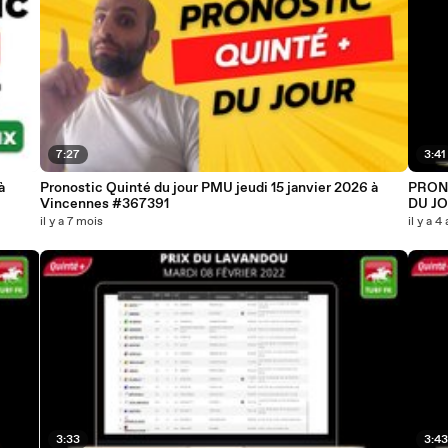
7:27
3:41
à
Pronostic Quinté du jour PMU jeudi 15 janvier 2026 à
PRON
Vincennes #367391
DU JO
il y a 7 mois
il y a 4
3:33
3:4