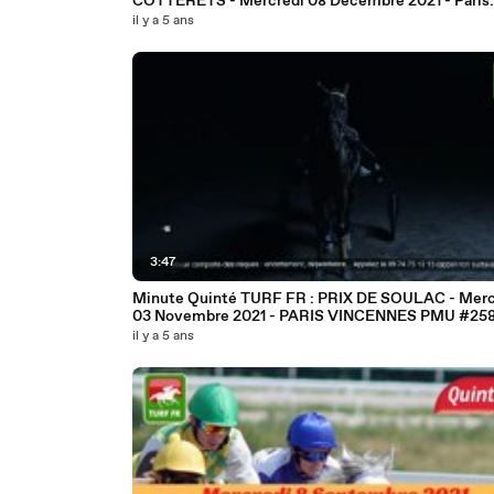
COTTERETS - Mercredi 08 Décembre 2021 - Paris
Vincennes PMU #261958
il y a 5 ans
3:47
Minute Quinté TURF FR : PRIX DE SOULAC - Merc
03 Novembre 2021 - PARIS VINCENNE
il y a 5 ans