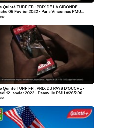
e Quinté TURF FR : PRIX DE LA GIRONDE -
he 06 Fevrier 2022 - Paris Vincennes PMU
11
 ans
8
e Quinté TURF FR : PRIX DU PAYS D'OUCHE -
Mercredi 12 Janvier 2022 - Deauville PMU #265198
 ans