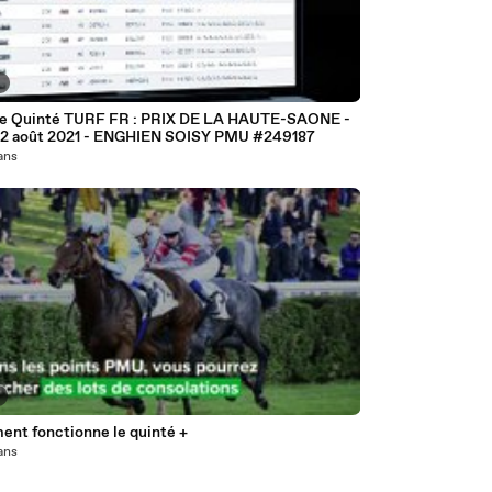
9
e Quinté TURF FR : PRIX DE LA HAUTE-SAONE -
jeudi 12 août 2021 - ENGHIEN SOISY PMU #249187
 ans
nt fonctionne le quinté +
 ans