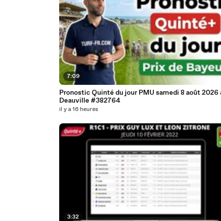
7:09
Pronostic Quinté du jour PMU samedi 8 août 2026 
Deauville #382764
il y a 16 heures
3:32