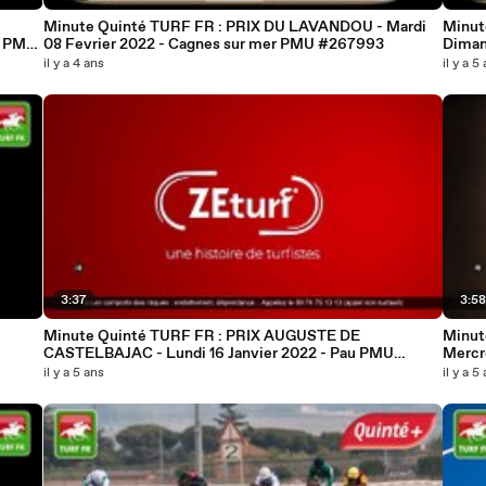
Minute Quinté TURF FR : PRIX DU LAVANDOU - Mardi
Minut
U
08 Fevrier 2022 - Cagnes sur mer PMU #267993
Dimanc
#2678
il y a 4 ans
il y a 5
3:37
3:5
Minute Quinté TURF FR : PRIX AUGUSTE DE
Minut
CASTELBAJAC - Lundi 16 Janvier 2022 - Pau PMU
#265647
il y a 5 ans
il y a 5