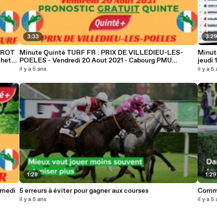
3:33
3:2
TROT
Minute Quinté TURF FR : PRIX DE VILLEDIEU-LES-
Minut
chet
POELES - Vendredi 20 Aout 2021 - Cabourg PMU
#250074
il y a 5 ans
il y a 5
1:28
1:29
amedi
5 erreurs à éviter pour gagner aux courses
Comme
il y a 5 ans
il y a 5