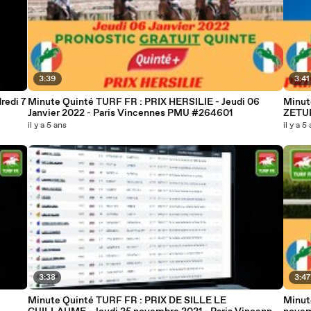
3:39
3:41
redi 7
Minute Quinté TURF FR : PRIX HERSILIE - Jeudi 06
Minut
Janvier 2022 - Paris Vincennes PMU #264601
ZETUR
il y a 5 ans
il y a 5
3:38
3:4
Minute Quinté TURF FR : PRIX DE SILLE LE
Minut