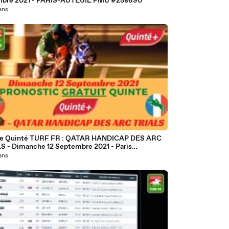
novembre 2021 - PARIS-AUTEUIL PMU #258690
 ans
e Quinté TURF FR : QATAR HANDICAP DES ARC
S - Dimanche 12 Septembre 2021 - Paris
Longchamp PMU #252559
 ans