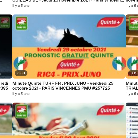
GUILLAUME - Jeudi 25 novembre 2021 - Paris Vincennes
PMU #260657
il y a 5 ans
il y a 5
3:50
3:19
redi
Minute Quinté TURF FR : PRIX JUNO - vendredi 29
Minut
S PMU #258385
octobre 2021 - PARIS VINCENNES PMU #257725
TRIAL
il y a 5 ans
il y a 5