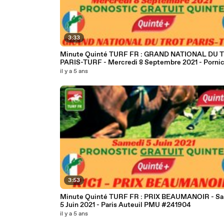
3:33
Minute Quinté TURF FR : GRAND NATIONAL DU 
PARIS-TURF - Mercredi 8 Septembre 2021 - Porni
La Baule PMU #252175
il y a 5 ans
3:53
Minute Quinté TURF FR : PRIX BEAUMANOIR - S
5 Juin 2021 - Paris Auteuil PMU #241904
il y a 5 ans