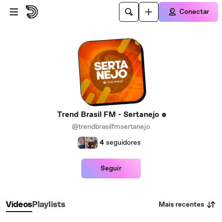
Ir para o conteúdo principal
Conectar
Trend Brasil FM - Sertanejo
@trendbrasilfmsertanejo
4
seguidores
Seguir
Mais recentes
Vídeos
Playlists